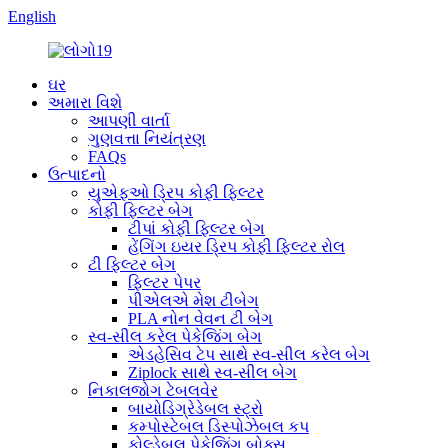
English
ઘર
અમારા વિશે
આપણી વાર્તા
ગુણવત્તા નિયંત્રણ
FAQs
ઉત્પાદનો
યુએફઓ ડ્રિપ કોફી ફિલ્ટર
કોફી ફિલ્ટર બેગ
ટીપાં કોફી ફિલ્ટર બેગ
હેંગિંગ ઇયર ડ્રિપ કોફી ફિલ્ટર રોલ
ટી ફિલ્ટર બેગ
ફિલ્ટર પેપર
પીએલએ મેશ ટીબેગ
PLA નોન વેવન ટી બેગ
સ્વ-સીલ કરેલ પેકેજિંગ બેગ
એડહેસિવ ટેપ સાથે સ્વ-સીલ કરેલ બેગ
Ziplock સાથે સ્વ-સીલ બેગ
નિકાલજોગ ટેબલવેર
બાયોડિગ્રેડેબલ સ્ટ્રો
કમ્પોસ્ટેબલ ડિસ્પોઝેબલ કપ
ફોલ્ડેબલ પેકેજિંગ બોક્સ