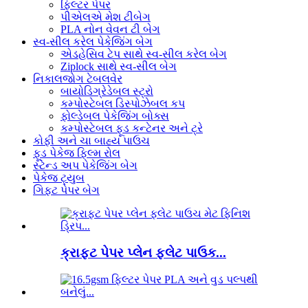
ફિલ્ટર પેપર
પીએલએ મેશ ટીબેગ
PLA નોન વેવન ટી બેગ
સ્વ-સીલ કરેલ પેકેજિંગ બેગ
એડહેસિવ ટેપ સાથે સ્વ-સીલ કરેલ બેગ
Ziplock સાથે સ્વ-સીલ બેગ
નિકાલજોગ ટેબલવેર
બાયોડિગ્રેડેબલ સ્ટ્રો
કમ્પોસ્ટેબલ ડિસ્પોઝેબલ કપ
ફોલ્ડેબલ પેકેજિંગ બોક્સ
કમ્પોસ્ટેબલ ફૂડ કન્ટેનર અને ટ્રે
કોફી અને ચા બાહ્ય પાઉચ
ફૂડ પેકેજ ફિલ્મ રોલ
સ્ટેન્ડ અપ પેકેજિંગ બેગ
પેકેજ ટ્યુબ
ગિફ્ટ પેપર બેગ
ક્રાફ્ટ પેપર પ્લેન ફ્લેટ પાઉક...