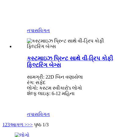
તપાસ
વિગત
કસ્ટમાઇઝ પ્રિન્ટ સાથે વી-ડ્રિપ કોફી
ફિલ્ટરિંગ બેગ્સ
સામગ્રી: 22D બિન વણાયેલા
રંગ: સફેદ
લોગો: કસ્ટમ સ્વીકારો
'
s લોગો
શેલ્ફ લાઇફ: 6-12 મહિના
તપાસ
વિગત
1
2
3
આગળ >
>>
પૃષ્ઠ 1/3