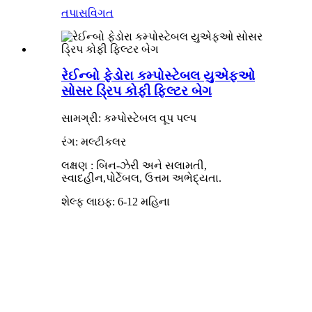
તપાસ
વિગત
રેઈન્બો ફેડોરા કમ્પોસ્ટેબલ યુએફઓ
સોસર ડ્રિપ કોફી ફિલ્ટર બેગ
સામગ્રી: કમ્પોસ્ટેબલ વૂપ પલ્પ
રંગ: મલ્ટીકલર
લક્ષણ
:
બિન-ઝેરી અને સલામતી,
સ્વાદહીન
,પોર્ટેબલ, ઉત્તમ અભેદ્યતા.
શેલ્ફ લાઇફ: 6-12 મહિના