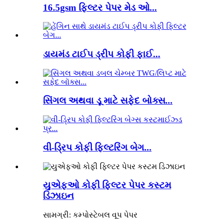
16.5gsm ફિલ્ટર પેપર મેડ ઓ...
ડાયમંડ ટાઈપ ડ્રીપ કોફી ફાઈ...
સિંગલ અથવા ડૂ માટે સફેદ બોક્સ...
વી-ડ્રિપ કોફી ફિલ્ટરિંગ બેગ...
યુએફઓ કોફી ફિલ્ટર પેપર કસ્ટમ
ડિઝાઇન
સામગ્રી: કમ્પોસ્ટેબલ વૂપ પેપર