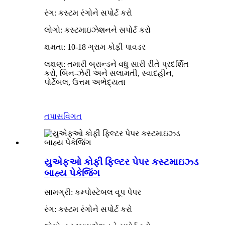
રંગ: કસ્ટમ રંગોને સપોર્ટ કરો
લોગો: કસ્ટમાઇઝેશનને સપોર્ટ કરો
ક્ષમતા: 10-18 ગ્રામ કોફી પાવડર
લક્ષણ: તમારી બ્રાન્ડને વધુ સારી રીતે પ્રદર્શિત
કરો, બિન-ઝેરી અને સલામતી, સ્વાદહીન,
પોર્ટેબલ, ઉત્તમ અભેદ્યતા
તપાસ
વિગત
યુએફઓ કોફી ફિલ્ટર પેપર કસ્ટમાઇઝ્ડ
બાહ્ય પેકેજિંગ
સામગ્રી: કમ્પોસ્ટેબલ વૂપ પેપર
રંગ: કસ્ટમ રંગોને સપોર્ટ કરો