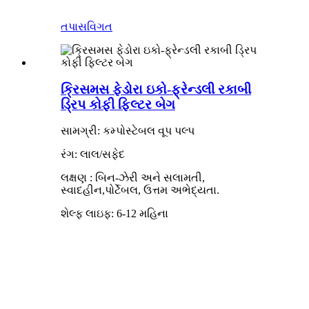
તપાસ
વિગત
ક્રિસમસ ફેડોરા ઇકો-ફ્રેન્ડલી રકાબી
ડ્રિપ કોફી ફિલ્ટર બેગ
સામગ્રી: કમ્પોસ્ટેબલ વૂપ પલ્પ
રંગ: લાલ/સફેદ
લક્ષણ
:
બિન-ઝેરી અને સલામતી,
સ્વાદહીન
,પોર્ટેબલ, ઉત્તમ અભેદ્યતા.
શેલ્ફ લાઇફ: 6-12 મહિના