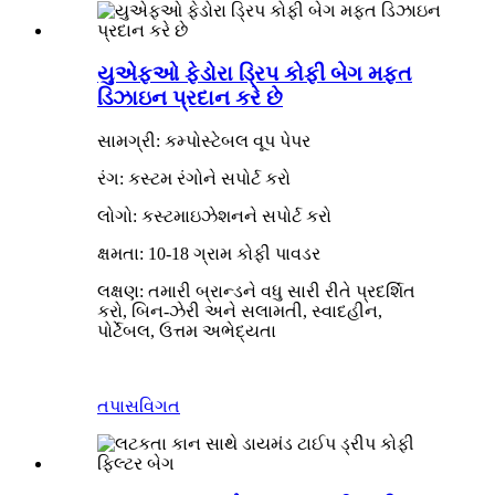
યુએફઓ ફેડોરા ડ્રિપ કોફી બેગ મફત
ડિઝાઇન પ્રદાન કરે છે
સામગ્રી: કમ્પોસ્ટેબલ વૂપ પેપર
રંગ: કસ્ટમ રંગોને સપોર્ટ કરો
લોગો: કસ્ટમાઇઝેશનને સપોર્ટ કરો
ક્ષમતા: 10-18 ગ્રામ કોફી પાવડર
લક્ષણ: તમારી બ્રાન્ડને વધુ સારી રીતે પ્રદર્શિત
કરો, બિન-ઝેરી અને સલામતી, સ્વાદહીન,
પોર્ટેબલ, ઉત્તમ અભેદ્યતા
તપાસ
વિગત