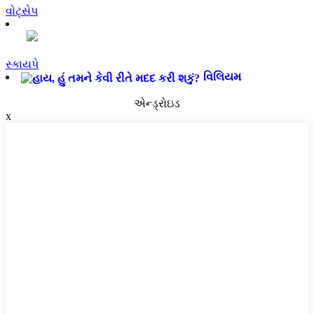
વોટ્સેપ
સ્કાયપે
વિલિયમ
એન્ડ્રોઇડ
x