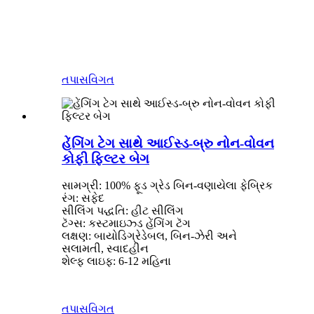
તપાસ
વિગત
હેંગિંગ ટેગ સાથે આઈસ્ડ-બ્રુ નોન-વોવન
કોફી ફિલ્ટર બેગ
સામગ્રી: 100% ફૂડ ગ્રેડ બિન-વણાયેલા ફેબ્રિક
રંગ: સફેદ
સીલિંગ પદ્ધતિ: હીટ સીલિંગ
ટૅગ્સ: કસ્ટમાઇઝ્ડ હેંગિંગ ટૅગ
લક્ષણ: બાયોડિગ્રેડેબલ, બિન-ઝેરી અને
સલામતી, સ્વાદહીન
શેલ્ફ લાઇફ: 6-12 મહિના
તપાસ
વિગત