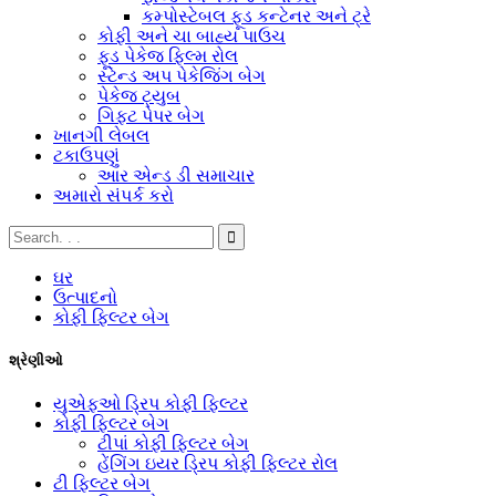
કમ્પોસ્ટેબલ ફૂડ કન્ટેનર અને ટ્રે
કોફી અને ચા બાહ્ય પાઉચ
ફૂડ પેકેજ ફિલ્મ રોલ
સ્ટેન્ડ અપ પેકેજિંગ બેગ
પેકેજ ટ્યુબ
ગિફ્ટ પેપર બેગ
ખાનગી લેબલ
ટકાઉપણું
આર એન્ડ ડી સમાચાર
અમારો સંપર્ક કરો
ઘર
ઉત્પાદનો
કોફી ફિલ્ટર બેગ
શ્રેણીઓ
યુએફઓ ડ્રિપ કોફી ફિલ્ટર
કોફી ફિલ્ટર બેગ
ટીપાં કોફી ફિલ્ટર બેગ
હેંગિંગ ઇયર ડ્રિપ કોફી ફિલ્ટર રોલ
ટી ફિલ્ટર બેગ