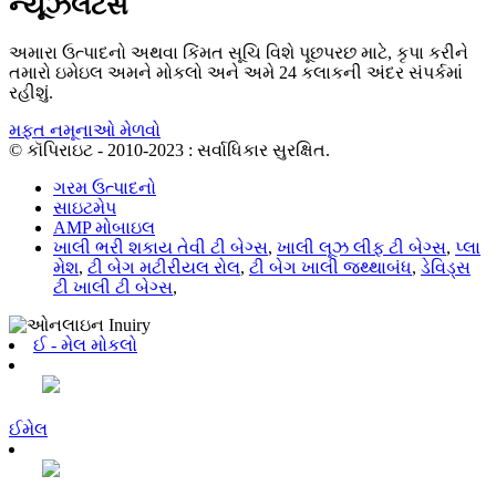
ન્યૂઝલેટર્સ
અમારા ઉત્પાદનો અથવા કિંમત સૂચિ વિશે પૂછપરછ માટે, કૃપા કરીને
તમારો ઇમેઇલ અમને મોકલો અને અમે 24 કલાકની અંદર સંપર્કમાં
રહીશું.
મફત નમૂનાઓ મેળવો
© કૉપિરાઇટ - 2010-2023 : સર્વાધિકાર સુરક્ષિત.
ગરમ ઉત્પાદનો
સાઇટમેપ
AMP મોબાઇલ
ખાલી ભરી શકાય તેવી ટી બેગ્સ
,
ખાલી લૂઝ લીફ ટી બેગ્સ
,
પ્લા
મેશ
,
ટી બેગ મટીરીયલ રોલ
,
ટી બેગ ખાલી જથ્થાબંધ
,
ડેવિડ્સ
ટી ખાલી ટી બેગ્સ
,
ઈ - મેલ મોકલો
ઈમેલ