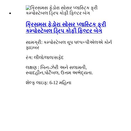
ક્રિસમસ ફેડોરા સોસર પ્લાસ્ટિક ફ્રી
કમ્પોસ્ટેબલ ડ્રિપ કોફી ફિલ્ટર બેગ
સામગ્રી: કમ્પોસ્ટેબલ વૂપ પલ્પ+પીએલએ કોર્ન
ફાઇબર
રંગ: લીલો/લાલ/સફેદ
લક્ષણ
:
બિન-ઝેરી અને સલામતી,
સ્વાદહીન
,પોર્ટેબલ, ઉત્તમ અભેદ્યતા.
શેલ્ફ લાઇફ: 6-12 મહિના