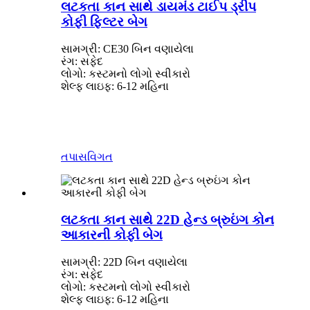
લટકતા કાન સાથે ડાયમંડ ટાઈપ ડ્રીપ
કોફી ફિલ્ટર બેગ
સામગ્રી: CE30 બિન વણાયેલા
રંગ: સફેદ
લોગો: કસ્ટમનો લોગો સ્વીકારો
શેલ્ફ લાઇફ: 6-12 મહિના
તપાસ
વિગત
લટકતા કાન સાથે 22D હેન્ડ બ્રુઇંગ કોન
આકારની કોફી બેગ
સામગ્રી: 22D બિન વણાયેલા
રંગ: સફેદ
લોગો: કસ્ટમનો લોગો સ્વીકારો
શેલ્ફ લાઇફ: 6-12 મહિના