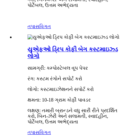
પોર્ટેબલ, ઉત્તમ અભેદ્યતા
તપાસ
વિગત
યુએફઓ ડ્રિપ કોફી બેગ કસ્ટમાઇઝ્ડ
લોગો
સામગ્રી: કમ્પોસ્ટેબલ વૂપ પેપર
રંગ: કસ્ટમ રંગોને સપોર્ટ કરો
લોગો: કસ્ટમાઇઝેશનને સપોર્ટ કરો
ક્ષમતા: 10-18 ગ્રામ કોફી પાવડર
લક્ષણ: તમારી બ્રાન્ડને વધુ સારી રીતે પ્રદર્શિત
કરો, બિન-ઝેરી અને સલામતી, સ્વાદહીન,
પોર્ટેબલ, ઉત્તમ અભેદ્યતા
તપાસ
વિગત