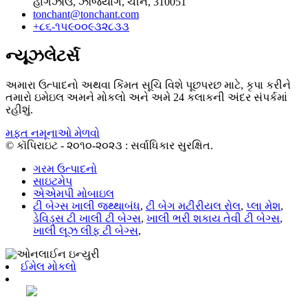
હાંગઝોઉ, ઝેજિયાંગ, ચીન, 310051
tonchant@tonchant.com
+૮૬-૧૫૯૦૦૯૩૨૮૩૩
ન્યૂઝલેટર્સ
અમારા ઉત્પાદનો અથવા કિંમત સૂચિ વિશે પૂછપરછ માટે, કૃપા કરીને
તમારો ઇમેઇલ અમને મોકલો અને અમે 24 કલાકની અંદર સંપર્કમાં
રહીશું.
મફત નમૂનાઓ મેળવો
© કૉપિરાઇટ - ૨૦૧૦-૨૦૨૩ : સર્વાધિકાર સુરક્ષિત.
ગરમ ઉત્પાદનો
સાઇટમેપ
એએમપી મોબાઇલ
ટી બેગ્સ ખાલી જથ્થાબંધ
,
ટી બેગ મટીરીયલ રોલ
,
પ્લા મેશ
,
ડેવિડ્સ ટી ખાલી ટી બેગ્સ
,
ખાલી ભરી શકાય તેવી ટી બેગ્સ
,
ખાલી લૂઝ લીફ ટી બેગ્સ
,
ઈમેલ મોકલો