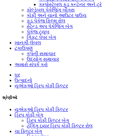
કમ્પોસ્ટેબલ ફૂડ કન્ટેનર અને ટ્રે
ફોલ્ડેબલ પેકેજિંગ બોક્સ
કોફી અને ચાનો આઉટર પાઉચ
ફૂડ પેકેજ ફિલ્મ રોલ
સ્ટેન્ડ અપ પેકેજિંગ બેગ
પેકેજ ટ્યુબ
ગિફ્ટ પેપર બેગ
ખાનગી લેબલ
ટકાઉપણું
કંપની સમાચાર
ઉદ્યોગ સમાચાર
અમારો સંપર્ક કરો
ઘર
ઉત્પાદનો
યુએફઓ ડ્રિપ કોફી ફિલ્ટર
શ્રેણીઓ
યુએફઓ ડ્રિપ કોફી ફિલ્ટર
ડ્રિપ કોફી બેગ
ડ્રિપ કોફી ફિલ્ટર બેગ
હેંગિંગ ઇયર ડ્રિપ કોફી ફિલ્ટર રોલ
ચા ફિલ્ટર બેગ