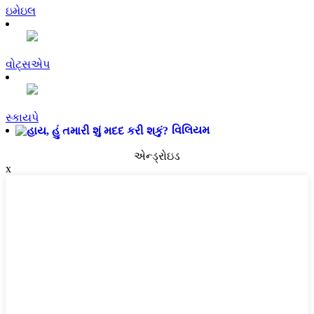
ઇમેઇલ
વોટ્સએપ
સ્કાયપે
વિલિયમ
એન્ડ્રોઇડ
x