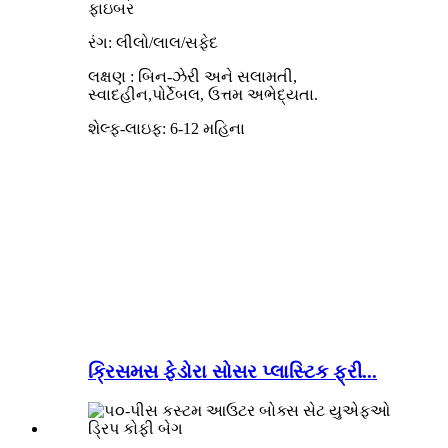
ફાઇબર
રંગ: લીલો/લાલ/સફેદ
લક્ષણ
:
બિન-ઝેરી અને સલામતી,
સ્વાદહીન
,પોર્ટેબલ, ઉત્તમ અભેદ્યતા.
શેલ્ફ-લાઇફ: 6-12 મહિના
ક્રિસમસ ફેડોરા સોસર પ્લાસ્ટિક ફ્રી...