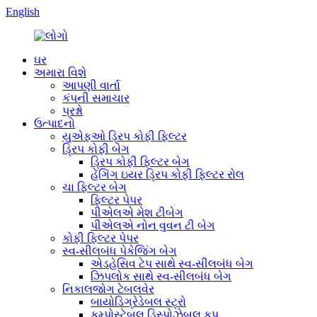
English
ઘર
અમારા વિશે
આપણી વાર્તા
કંપની સમાચાર
પ્રશ્નો
ઉત્પાદનો
યુએફઓ ડ્રિપ કોફી ફિલ્ટર
ડ્રિપ કોફી બેગ
ડ્રિપ કોફી ફિલ્ટર બેગ
હેંગિંગ ઇયર ડ્રિપ કોફી ફિલ્ટર રોલ
ચા ફિલ્ટર બેગ
ફિલ્ટર પેપર
પીએલએ મેશ ટીબેગ
પીએલએ નોન વુવન ટી બેગ
કોફી ફિલ્ટર પેપર
સ્વ-સીલબંધ પેકેજિંગ બેગ
એડહેસિવ ટેપ સાથે સ્વ-સીલબંધ બેગ
ઝિપલોક સાથે સ્વ-સીલબંધ બેગ
નિકાલજોગ ટેબલવેર
બાયોડિગ્રેડેબલ સ્ટ્રો
કમ્પોસ્ટેબલ ડિસ્પોઝેબલ કપ