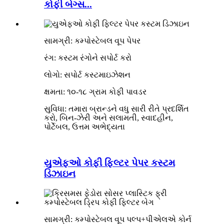
કોફી બેગ્સ...
સામગ્રી: કમ્પોસ્ટેબલ વૂપ પેપર
રંગ: કસ્ટમ રંગોને સપોર્ટ કરો
લોગો: સપોર્ટ કસ્ટમાઇઝેશન
ક્ષમતા: ૧૦-૧૮ ગ્રામ કોફી પાવડર
સુવિધા: તમારા બ્રાન્ડને વધુ સારી રીતે પ્રદર્શિત
કરો, બિન-ઝેરી અને સલામતી, સ્વાદહીન,
પોર્ટેબલ, ઉત્તમ અભેદ્યતા
યુએફઓ કોફી ફિલ્ટર પેપર કસ્ટમ
ડિઝાઇન
સામગ્રી: કમ્પોસ્ટેબલ વૂપ પલ્પ+પીએલએ કોર્ન