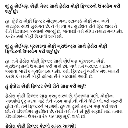
શું હું કોઈપણ કોફી મેકર સાથે ફેડોરા કોફી ફિલ્ટરનો ઉપયોગ કરી
શકું છું?
હા, ફેડોરા કોફી ફિલ્ટર મોટાભાગના સ્ટાન્ડર્ડ કોફી મગ અને
કારાફેસ સાથે સુસંગત છે. તે તેમના પર સુરક્ષિત રીતે ફિટ થાય તે
રીતે ડિઝાઇન કરવામાં આવ્યું છે, જેનાથી તમે સીધા તમારા મનપસંદ
કન્ટેનરમાં કોફી ઉકાળી શકો છો.
શું હું કોઈપણ પ્રકારના કોફી ગ્રાઉન્ડ્સ સાથે ફેડોરા કોફી
ફિલ્ટરનો ઉપયોગ કરી શકું છું?
હા, તમે ફેડોરા કોફી ફિલ્ટર સાથે કોઈપણ પ્રકારના કોફી
ગ્રાઉન્ડ્સનો ઉપયોગ કરી શકો છો. ભલે તમે બરછટ, મધ્યમ
અથવા બારીક ગ્રાઉન્ડ્સ પસંદ કરો, ફિલ્ટરનું બારીક મેશ ખાતરી
કરશે કે તમારી કોફી યોગ્ય રીતે કાઢવામાં આવી છે.
હું ફેડોરા કોફી ફિલ્ટર કેવી રીતે સાફ કરી શકું?
ફેડોરા કોફી ફિલ્ટર સાફ કરવું સરળ છે. ઉકાળ્યા પછી, કોફીના
અવશેષો દૂર કરવા માટે તેને ગરમ પાણીની નીચે ધોઈ લો. જો જરૂરી
હોય તો, તમે ફિલ્ટરને બ્રશથી હળવા હાથે સ્ક્રબ પણ કરી શકો
છો. તે ડીશવોશર સુરક્ષિત છે, તેથી તમે તેને સંપૂર્ણ સફાઈ માટે તમારા
ડીશવોશરના ઉપરના રેક પર પણ મૂકી શકો છો.
ફેડોરા કોફી ફિલ્ટર કેટલો સમય ચાલશે?