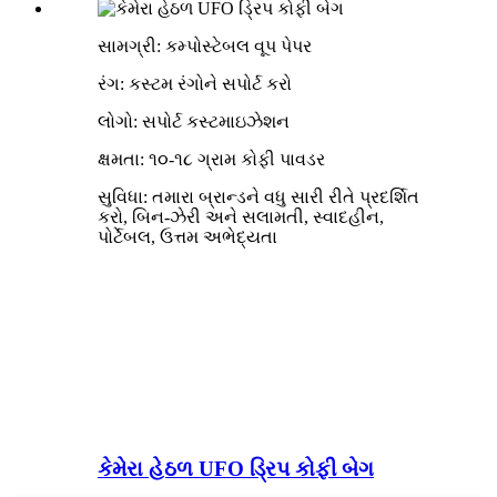
સામગ્રી: કમ્પોસ્ટેબલ વૂપ પેપર
રંગ: કસ્ટમ રંગોને સપોર્ટ કરો
લોગો: સપોર્ટ કસ્ટમાઇઝેશન
ક્ષમતા: ૧૦-૧૮ ગ્રામ કોફી પાવડર
સુવિધા: તમારા બ્રાન્ડને વધુ સારી રીતે પ્રદર્શિત
કરો, બિન-ઝેરી અને સલામતી, સ્વાદહીન,
પોર્ટેબલ, ઉત્તમ અભેદ્યતા
કેમેરા હેઠળ UFO ડ્રિપ કોફી બેગ