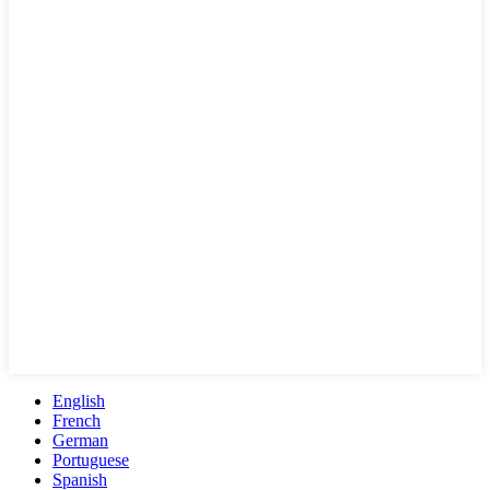
English
French
German
Portuguese
Spanish