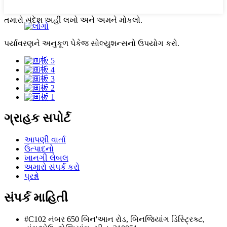
તમારો સંદેશ અહીં લખો અને અમને મોકલો.
પર્યાવરણને અનુકૂળ પેકેજ સોલ્યુશન્સનો ઉપયોગ કરો.
ગ્રાહક સપોર્ટ
આપણી વાર્તા
ઉત્પાદનો
ખાનગી લેબલ
અમારો સંપર્ક કરો
પ્રશ્નો
સંપર્ક માહિતી
#C102 નંબર 650 બિન'આન રોડ, બિનજિયાંગ ડિસ્ટ્રિક્ટ,