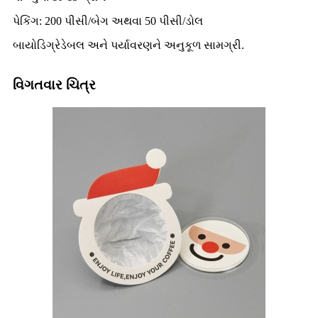
પેકિંગ: 200 પીસી/બેગ અથવા 50 પીસી/ડોલ
બાયોડિગ્રેડેબલ અને પર્યાવરણને અનુકૂળ સામગ્રી.
વિગતવાર ચિત્ર