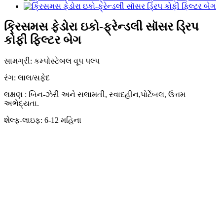
ક્રિસમસ ફેડોરા ઇકો-ફ્રેન્ડલી સૉસર ડ્રિપ
કોફી ફિલ્ટર બેગ
સામગ્રી: કમ્પોસ્ટેબલ વૂપ પલ્પ
રંગ: લાલ/સફેદ
લક્ષણ
:
બિન-ઝેરી અને સલામતી, સ્વાદહીન
,પોર્ટેબલ, ઉત્તમ
અભેદ્યતા.
શેલ્ફ-લાઇફ: 6-12 મહિના