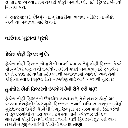
૩. સરળ: એકવાર તમે તમારી કોફી બનાવી લો, પછી ફિલ્ટર બેગનો
નિકાલ કરો.
4. સફરમાં: ઘરે, કેમ્પિંગમાં, મુસાફરીમાં અથવા ઓફિસમાં કોફી
અને ચા બનાવવા માટે ઉત્તમ.
વારંવાર પૂછાતા પ્રશ્નો
ફેડોરા કોફી ફિલ્ટર શું છે?
ફેડોરા કોફી ફિલ્ટર એ ફરીથી વાપરી શકાય તેવું કોફી ફિલ્ટર છે જે
પોર-ઓવર પદ્ધતિનો ઉપયોગ કરીને કોફી બનાવવા માટે રચાયેલ
છે. તે ટકાઉ સ્ટેનલેસ સ્ટીલમાંથી બનાવવામાં આવે છે અને તેમાં
કોફીના સ્વાદને શ્રેષ્ઠ રીતે નિષ્કર્ષણ માટે બારીક જાળી હોય છે.
હું ફેડોરા કોફી ફિલ્ટરનો ઉપયોગ કેવી રીતે કરી શકું?
ફેડોરા કોફી ફિલ્ટરનો ઉપયોગ કરવા માટે, તેને તમારા કોફી મગ
અથવા કેરાફેની ઉપર મૂકો. ફિલ્ટરમાં તમારી ઇચ્છિત માત્રામાં કોફી
ગ્રાઉન્ડ્સ ઉમેરો. ધીમે ધીમે ગ્રાઉન્ડ્સ પર ગરમ પાણી રેડો, જેથી
તે ફિલ્ટરમાંથી તમારા કપમાં ટપકવા લાગે. એકવાર ઇચ્છિત
માત્રામાં કોફી ઉકાળી લેવામાં આવે, પછી ફિલ્ટરને દૂર કરો અને
તમારી તાજી બનાવેલી કોફીનો આનંદ માણો.