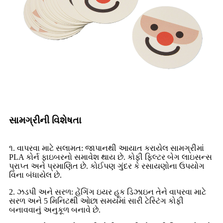
સામગ્રીની વિશેષતા
૧. વાપરવા માટે સલામત: જાપાનથી આયાત કરાયેલ સામગ્રીમાં
PLA કોર્ન ફાઇબરનો સમાવેશ થાય છે. કોફી ફિલ્ટર બેગ લાઇસન્સ
પ્રાપ્ત અને પ્રમાણિત છે. કોઈપણ ગુંદર કે રસાયણોના ઉપયોગ
વિના બંધાયેલ છે.
2. ઝડપી અને સરળ: હેંગિંગ ઇયર હૂક ડિઝાઇન તેને વાપરવા માટે
સરળ અને 5 મિનિટથી ઓછા સમયમાં સારી ટેસ્ટિંગ કોફી
બનાવવાનું અનુકૂળ બનાવે છે.