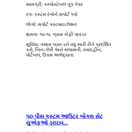
સામગ્રી: કમ્પોસ્ટેબલ વૂપ પેપર
રંગ: કસ્ટમ રંગોને સપોર્ટ કરો
લોગો: સપોર્ટ કસ્ટમાઇઝેશન
ક્ષમતા: ૧૦-૧૮ ગ્રામ કોફી પાવડર
સુવિધા: તમારા બ્રાન્ડને વધુ સારી રીતે પ્રદર્શિત
કરો, બિન-ઝેરી અને સલામતી, સ્વાદહીન,
પોર્ટેબલ, ઉત્તમ અભેદ્યતા
૫૦-પીસ કસ્ટમ આઉટર બોક્સ સેટ
યુએફઓ ડ્રાઇવ...