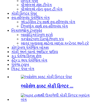
ફિલ્ટર પેપર
પીએલએ મેશ ટીબેગ
પીએલએ નોન વુવન ટી બેગ
કોફી ફિલ્ટર પેપર
સ્વ-સીલબંધ પેકેજિંગ બેગ
એડહેસિવ ટેપ સાથે સ્વ-સીલબંધ બેગ
ઝિપલોક સાથે સ્વ-સીલબંધ બેગ
નિકાલજોગ ટેબલવેર
બાયોડિગ્રેડેબલ સ્ટ્રો
કમ્પોસ્ટેબલ ડિસ્પોઝેબલ કપ
ખાતર બનાવવા માટેના ખાદ્ય કન્ટેનર અને ટ્રે
ફોલ્ડેબલ પેકેજિંગ બોક્સ
કોફી અને ચાનો આઉટર પાઉચ
ફૂડ પેકેજ ફિલ્મ રોલ
સ્ટેન્ડ અપ પેકેજિંગ બેગ
પેકેજ ટ્યુબ
ગિફ્ટ પેપર બેગ
લ્યોસેલ ફાસ્ટ કોફી ફિલ્ટર ...