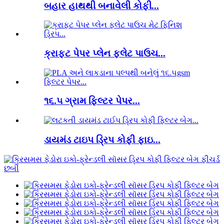
બહાર હાથથી બનાવેલી કોફી...
ક્રાફ્ટ પેપર પ્લેન ફ્લેટ પાઉચ...
૧૬.૫ ગ્રામ ફિલ્ટર પેપર...
ડાયમંડ ટાઇપ ડ્રિપ કોફી ફાઇ...