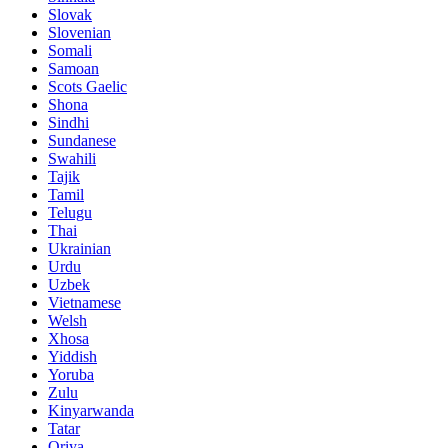
Slovak
Slovenian
Somali
Samoan
Scots Gaelic
Shona
Sindhi
Sundanese
Swahili
Tajik
Tamil
Telugu
Thai
Ukrainian
Urdu
Uzbek
Vietnamese
Welsh
Xhosa
Yiddish
Yoruba
Zulu
Kinyarwanda
Tatar
Oriya