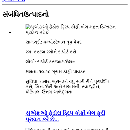
સંબંધિત
ઉત્પાદનો
સામગ્રી: કમ્પોસ્ટેબલ વૂપ પેપર
રંગ: કસ્ટમ રંગોને સપોર્ટ કરો
લોગો: સપોર્ટ કસ્ટમાઇઝેશન
ક્ષમતા: ૧૦-૧૮ ગ્રામ કોફી પાવડર
સુવિધા: તમારા બ્રાન્ડને વધુ સારી રીતે પ્રદર્શિત
કરો, બિન-ઝેરી અને સલામતી, સ્વાદહીન,
પોર્ટેબલ, ઉત્તમ અભેદ્યતા
યુએફઓ ફેડોરા ડ્રિપ કોફી બેગ ફ્રી
પ્રદાન કરે છે...