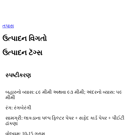
તપાસ
ઉત્પાદન વિગતો
ઉત્પાદન ટૅગ્સ
સ્પષ્ટીકરણ
બહારનો વ્યાસ: ૮૯ મીમી અથવા ૯૩ મીમી; અંદરનો વ્યાસ: ૫૯
મીમી
રંગ: રંગબેરંગી
સામગ્રી: લાકડાના પલ્પ ફિલ્ટર પેપર + સફેદ કાર્ડ પેપર + પીઈટી
ઢાંકણા
વોલ્યુમ: 10-15 ગ્રામ