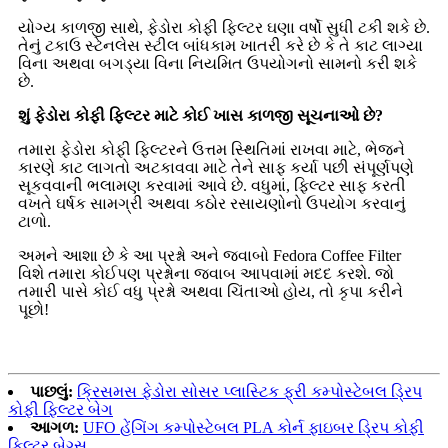
યોગ્ય કાળજી સાથે, ફેડોરા કોફી ફિલ્ટર ઘણા વર્ષો સુધી ટકી શકે છે.
તેનું ટકાઉ સ્ટેનલેસ સ્ટીલ બાંધકામ ખાતરી કરે છે કે તે કાટ લાગ્યા
વિના અથવા બગડ્યા વિના નિયમિત ઉપયોગનો સામનો કરી શકે
છે.
શું ફેડોરા કોફી ફિલ્ટર માટે કોઈ ખાસ કાળજી સૂચનાઓ છે?
તમારા ફેડોરા કોફી ફિલ્ટરને ઉત્તમ સ્થિતિમાં રાખવા માટે, ભેજને
કારણે કાટ લાગતો અટકાવવા માટે તેને સાફ કર્યા પછી સંપૂર્ણપણે
સૂકવવાની ભલામણ કરવામાં આવે છે. વધુમાં, ફિલ્ટર સાફ કરતી
વખતે ઘર્ષક સામગ્રી અથવા કઠોર રસાયણોનો ઉપયોગ કરવાનું
ટાળો.
અમને આશા છે કે આ પ્રશ્નો અને જવાબો Fedora Coffee Filter
વિશે તમારા કોઈપણ પ્રશ્નોના જવાબ આપવામાં મદદ કરશે. જો
તમારી પાસે કોઈ વધુ પ્રશ્નો અથવા ચિંતાઓ હોય, તો કૃપા કરીને
પૂછો!
પાછલું:
ક્રિસમસ ફેડોરા સોસર પ્લાસ્ટિક ફ્રી કમ્પોસ્ટેબલ ડ્રિપ
કોફી ફિલ્ટર બેગ
આગળ:
UFO હેંગિંગ કમ્પોસ્ટેબલ PLA કોર્ન ફાઇબર ડ્રિપ કોફી
ફિલ્ટર બેગ્સ