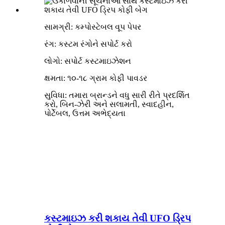
સામગ્રી: કમ્પોસ્ટેબલ વૂપ પેપર
રંગ: કસ્ટમ રંગોને સપોર્ટ કરો
લોગો: સપોર્ટ કસ્ટમાઇઝેશન
ક્ષમતા: ૧૦-૧૮ ગ્રામ કોફી પાવડર
સુવિધા: તમારા બ્રાન્ડને વધુ સારી રીતે પ્રદર્શિત
કરો, બિન-ઝેરી અને સલામતી, સ્વાદહીન,
પોર્ટેબલ, ઉત્તમ અભેદ્યતા
કસ્ટમાઇઝ કરી શકાય તેવી UFO ડ્રિપ