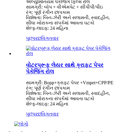
એલ્યુમિનિયમ પેકેજિંગ ફિલ્મ રોલ
સામગ્રી: બોપ + વીએમપેટ + સીપીપી/પીઇ
રંગ: પૂર્ણ રંગીન છાપકામ
વિશેષતા: બિન-ઝેરી અને સલામતી, સ્વાદહીન,
સીધા ખોરાકના સંપર્કમાં આવતા ઘટકો
શેલ્ફ-લાઇફ: 24 મહિના
પૂછપરછ
વિગતવાર
વોટરપ્રૂફ લેયર સાથે ક્રાફ્ટ પેપર
પેકેજિંગ રોલ
સામગ્રી: Bopp+ક્રાફ્ટ પેપર +Vmpet+CPP/PE
રંગ: પૂર્ણ રંગીન છાપકામ
વિશેષતા: બિન-ઝેરી અને સલામતી, સ્વાદહીન,
સીધા ખોરાકના સંપર્કમાં આવતા ઘટકો
શેલ્ફ-લાઇફ: 24 મહિના
પૂછપરછ
વિગતવાર