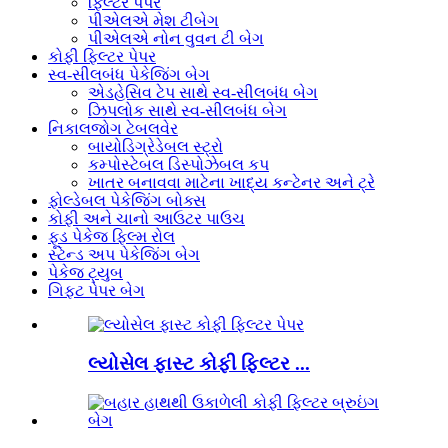
ફિલ્ટર પેપર
પીએલએ મેશ ટીબેગ
પીએલએ નોન વુવન ટી બેગ
કોફી ફિલ્ટર પેપર
સ્વ-સીલબંધ પેકેજિંગ બેગ
એડહેસિવ ટેપ સાથે સ્વ-સીલબંધ બેગ
ઝિપલોક સાથે સ્વ-સીલબંધ બેગ
નિકાલજોગ ટેબલવેર
બાયોડિગ્રેડેબલ સ્ટ્રો
કમ્પોસ્ટેબલ ડિસ્પોઝેબલ કપ
ખાતર બનાવવા માટેના ખાદ્ય કન્ટેનર અને ટ્રે
ફોલ્ડેબલ પેકેજિંગ બોક્સ
કોફી અને ચાનો આઉટર પાઉચ
ફૂડ પેકેજ ફિલ્મ રોલ
સ્ટેન્ડ અપ પેકેજિંગ બેગ
પેકેજ ટ્યુબ
ગિફ્ટ પેપર બેગ
લ્યોસેલ ફાસ્ટ કોફી ફિલ્ટર ...