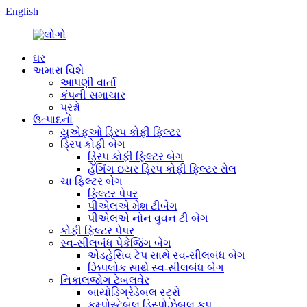
English
ઘર
અમારા વિશે
આપણી વાર્તા
કંપની સમાચાર
પ્રશ્નો
ઉત્પાદનો
યુએફઓ ડ્રિપ કોફી ફિલ્ટર
ડ્રિપ કોફી બેગ
ડ્રિપ કોફી ફિલ્ટર બેગ
હેંગિંગ ઇયર ડ્રિપ કોફી ફિલ્ટર રોલ
ચા ફિલ્ટર બેગ
ફિલ્ટર પેપર
પીએલએ મેશ ટીબેગ
પીએલએ નોન વુવન ટી બેગ
કોફી ફિલ્ટર પેપર
સ્વ-સીલબંધ પેકેજિંગ બેગ
એડહેસિવ ટેપ સાથે સ્વ-સીલબંધ બેગ
ઝિપલોક સાથે સ્વ-સીલબંધ બેગ
નિકાલજોગ ટેબલવેર
બાયોડિગ્રેડેબલ સ્ટ્રો
કમ્પોસ્ટેબલ ડિસ્પોઝેબલ કપ