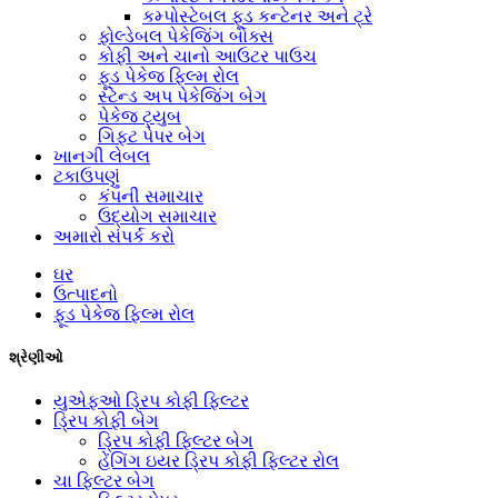
કમ્પોસ્ટેબલ ફૂડ કન્ટેનર અને ટ્રે
ફોલ્ડેબલ પેકેજિંગ બોક્સ
કોફી અને ચાનો આઉટર પાઉચ
ફૂડ પેકેજ ફિલ્મ રોલ
સ્ટેન્ડ અપ પેકેજિંગ બેગ
પેકેજ ટ્યુબ
ગિફ્ટ પેપર બેગ
ખાનગી લેબલ
ટકાઉપણું
કંપની સમાચાર
ઉદ્યોગ સમાચાર
અમારો સંપર્ક કરો
ઘર
ઉત્પાદનો
ફૂડ પેકેજ ફિલ્મ રોલ
શ્રેણીઓ
યુએફઓ ડ્રિપ કોફી ફિલ્ટર
ડ્રિપ કોફી બેગ
ડ્રિપ કોફી ફિલ્ટર બેગ
હેંગિંગ ઇયર ડ્રિપ કોફી ફિલ્ટર રોલ
ચા ફિલ્ટર બેગ