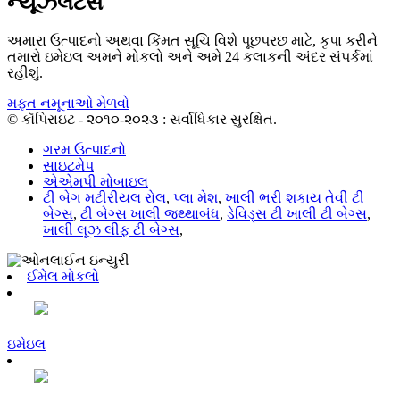
ન્યૂઝલેટર્સ
અમારા ઉત્પાદનો અથવા કિંમત સૂચિ વિશે પૂછપરછ માટે, કૃપા કરીને
તમારો ઇમેઇલ અમને મોકલો અને અમે 24 કલાકની અંદર સંપર્કમાં
રહીશું.
મફત નમૂનાઓ મેળવો
© કૉપિરાઇટ - ૨૦૧૦-૨૦૨૩ : સર્વાધિકાર સુરક્ષિત.
ગરમ ઉત્પાદનો
સાઇટમેપ
એએમપી મોબાઇલ
ટી બેગ મટીરીયલ રોલ
,
પ્લા મેશ
,
ખાલી ભરી શકાય તેવી ટી
બેગ્સ
,
ટી બેગ્સ ખાલી જથ્થાબંધ
,
ડેવિડ્સ ટી ખાલી ટી બેગ્સ
,
ખાલી લૂઝ લીફ ટી બેગ્સ
,
ઈમેલ મોકલો
ઇમેઇલ