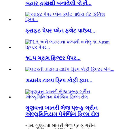
બહાર હાથથી બનાવેલી કોફી...
ક્રાફ્ટ પેપર પ્લેન ફ્લેટ પાઉચ...
૧૬.૫ ગ્રામ ફિલ્ટર પેપર...
ડાયમંડ ટાઇપ ડ્રિપ કોફી ફાઇ...
ગુણવત્તા ખાતરી ભેજ પ્રૂફ ગ્રીન
એલ્યુમિનિયમ પેકેજિંગ ફિલ્મ રોલ
નામ: ગુણવત્તા ખાતરી ભેજ પ્રૂફ ગ્રીન