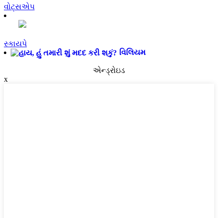
વોટ્સએપ
સ્કાયપે
વિલિયમ
એન્ડ્રોઇડ
x