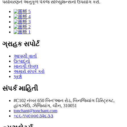
પર્યાવરણને અનુકૂળ પેકેજ સોલ્યુશન્સનો ઉપયોગ કરો.
ગ્રાહક સપોર્ટ
આપણી વાર્તા
ઉત્પાદનો
ખાનગી લેબલ
અમારો સંપર્ક કરો
પ્રશ્નો
સંપર્ક માહિતી
#C102 નંબર 650 બિન'આન રોડ, બિનજિયાંગ ડિસ્ટ્રિક્ટ,
હાંગઝોઉ, ઝેજિયાંગ, ચીન, 310051
tonchant@tonchant.com
+૮૬-૧૫૯૦૦૯૩૨૮૩૩