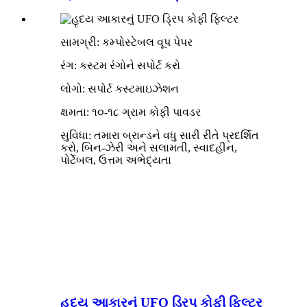
સામગ્રી: કમ્પોસ્ટેબલ વૂપ પેપર
રંગ: કસ્ટમ રંગોને સપોર્ટ કરો
લોગો: સપોર્ટ કસ્ટમાઇઝેશન
ક્ષમતા: ૧૦-૧૮ ગ્રામ કોફી પાવડર
સુવિધા: તમારા બ્રાન્ડને વધુ સારી રીતે પ્રદર્શિત
કરો, બિન-ઝેરી અને સલામતી, સ્વાદહીન,
પોર્ટેબલ, ઉત્તમ અભેદ્યતા
હૃદય આકારનું UFO ડ્રિપ કોફી ફિલ્ટર