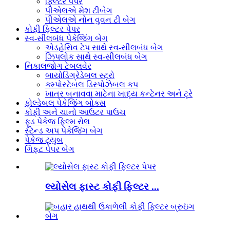
ફિલ્ટર પેપર
પીએલએ મેશ ટીબેગ
પીએલએ નોન વુવન ટી બેગ
કોફી ફિલ્ટર પેપર
સ્વ-સીલબંધ પેકેજિંગ બેગ
એડહેસિવ ટેપ સાથે સ્વ-સીલબંધ બેગ
ઝિપલોક સાથે સ્વ-સીલબંધ બેગ
નિકાલજોગ ટેબલવેર
બાયોડિગ્રેડેબલ સ્ટ્રો
કમ્પોસ્ટેબલ ડિસ્પોઝેબલ કપ
ખાતર બનાવવા માટેના ખાદ્ય કન્ટેનર અને ટ્રે
ફોલ્ડેબલ પેકેજિંગ બોક્સ
કોફી અને ચાનો આઉટર પાઉચ
ફૂડ પેકેજ ફિલ્મ રોલ
સ્ટેન્ડ અપ પેકેજિંગ બેગ
પેકેજ ટ્યુબ
ગિફ્ટ પેપર બેગ
લ્યોસેલ ફાસ્ટ કોફી ફિલ્ટર ...