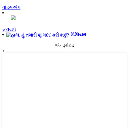
વોટ્સએપ
સ્કાયપે
વિલિયમ
એન્ડ્રોઇડ
x