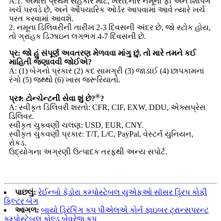
A:1. અમારા પ્રથમ સહકાર માટે, ખરીદનાર નમૂના ફી અને શિપિંગ
ખર્ચ પરવડે છે, અને ઔપચારિક ઓર્ડર આપવામાં આવે ત્યારે ખર્ચ
પરત કરવામાં આવશે.
2. નમૂના ડિલિવરીની તારીખ 2-3 દિવસની અંદર છે, જો સ્ટોક હોય,
તો ગ્રાહક ડિઝાઇન લગભગ 4-7 દિવસની છે.
પ્ર: જો હું સંપૂર્ણ અવતરણ મેળવવા માંગુ છું, તો મારે તમને કઈ
માહિતી જણાવવી જોઈએ?
A: (1) બેગનો પ્રકાર (2) કદ સામગ્રી (3) જાડાઈ (4) છાપકામના
રંગો (5) જથ્થો (6) ખાસ જરૂરિયાતો.
®
પ્રશ્ન: ટોન્ચેન્ટની સેવા શું છે?
?
A: સ્વીકૃત ડિલિવરી શરતો: CFR, CIF, EXW, DDU, એક્સપ્રેસ
ડિલિવર.
સ્વીકૃત ચુકવણી ચલણ: USD, EUR, CNY.
સ્વીકૃત ચુકવણી પ્રકાર: T/T, L/C, PayPal, વેસ્ટર્ન યુનિયન,
રોકડ.
ઉદ્યોગના અગ્રણી ઉત્પાદક તરફથી અન્ય સપોર્ટ.
પાછલું:
રેઈન્બો ફેડોરા કમ્પોસ્ટેબલ યુએફઓ સૉસર ડ્રિપ કોફી
ફિલ્ટર બેગ
આગળ:
બાયો ડ્રિંકિંગ કપ પીએલએ કોર્ન ફાઇબર ટ્રાન્સપરન્ટ
કમ્પોસ્ટેબલ કોલ્ડ બેવરેજ કપ