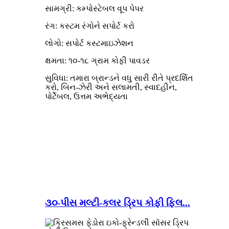
સામગ્રી: કમ્પોસ્ટેબલ વૂપ પેપર
રંગ: કસ્ટમ રંગોને સપોર્ટ કરો
લોગો: સપોર્ટ કસ્ટમાઇઝેશન
ક્ષમતા: ૧૦-૧૮ ગ્રામ કોફી પાવડર
સુવિધા: તમારા બ્રાન્ડને વધુ સારી રીતે પ્રદર્શિત
કરો, બિન-ઝેરી અને સલામતી, સ્વાદહીન,
પોર્ટેબલ, ઉત્તમ અભેદ્યતા
૩૦-પીસ મલ્ટી-કલર ડ્રિપ કોફી ફિલ...