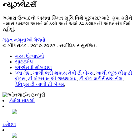
ન્યૂઝલેટર્સ
અમારા ઉત્પાદનો અથવા કિંમત સૂચિ વિશે પૂછપરછ માટે, કૃપા કરીને
તમારો ઇમેઇલ અમને મોકલો અને અમે 24 કલાકની અંદર સંપર્કમાં
રહીશું.
મફત નમૂનાઓ મેળવો
© કૉપિરાઇટ - ૨૦૧૦-૨૦૨૩ : સર્વાધિકાર સુરક્ષિત.
ગરમ ઉત્પાદનો
સાઇટમેપ
એએમપી મોબાઇલ
પ્લા મેશ
,
ખાલી ભરી શકાય તેવી ટી બેગ્સ
,
ખાલી લૂઝ લીફ ટી
બેગ્સ
,
ટી બેગ્સ ખાલી જથ્થાબંધ
,
ટી બેગ મટીરીયલ રોલ
,
ડેવિડ્સ ટી ખાલી ટી બેગ્સ
,
ઈમેલ મોકલો
ઇમેઇલ