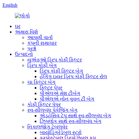
English
ઘર
અમારા વિશે
આપણી વાર્તા
કંપની સમાચાર
પ્રશ્નો
ઉત્પાદનો
યુએફઓ ડ્રિપ કોફી ફિલ્ટર
ડ્રિપ કોફી બેગ
ડ્રિપ કોફી ફિલ્ટર બેગ
હેંગિંગ ઇયર ડ્રિપ કોફી ફિલ્ટર રોલ
ચા ફિલ્ટર બેગ
ફિલ્ટર પેપર
પીએલએ મેશ ટીબેગ
પીએલએ નોન વુવન ટી બેગ
કોફી ફિલ્ટર પેપર
સ્વ-સીલબંધ પેકેજિંગ બેગ
એડહેસિવ ટેપ સાથે સ્વ-સીલબંધ બેગ
ઝિપલોક સાથે સ્વ-સીલબંધ બેગ
નિકાલજોગ ટેબલવેર
બાયોડિગ્રેડેબલ સ્ટ્રો
કમ્પોસ્ટેબલ ડિસ્પોઝેબલ કપ