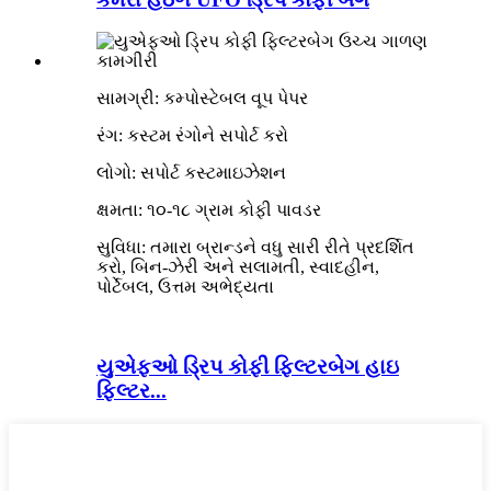
સામગ્રી: કમ્પોસ્ટેબલ વૂપ પેપર
રંગ: કસ્ટમ રંગોને સપોર્ટ કરો
લોગો: સપોર્ટ કસ્ટમાઇઝેશન
ક્ષમતા: ૧૦-૧૮ ગ્રામ કોફી પાવડર
સુવિધા: તમારા બ્રાન્ડને વધુ સારી રીતે પ્રદર્શિત
કરો, બિન-ઝેરી અને સલામતી, સ્વાદહીન,
પોર્ટેબલ, ઉત્તમ અભેદ્યતા
યુએફઓ ડ્રિપ કોફી ફિલ્ટરબેગ હાઇ
ફિલ્ટર...