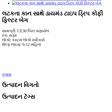
લટકતા કાન સાથે ડાયમંડ ટાઇપ ડ્રિપ કોફી
ફિલ્ટર બેગ
સામગ્રી: CE30 બિન વણાયેલ
રંગ: સફેદ
લોગો: કસ્ટમ લોગો સ્વીકારો
શેલ્ફ-લાઇફ: 6-12 મહિના
તપાસ
ઉત્પાદન વિગતો
ઉત્પાદન ટૅગ્સ