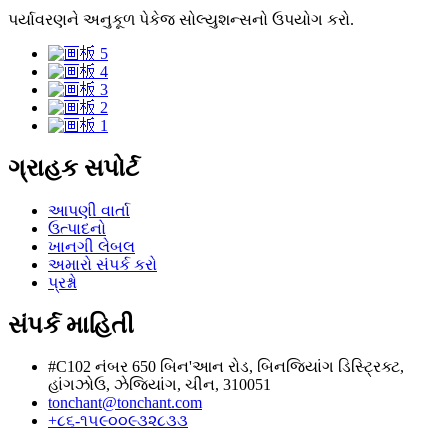
પર્યાવરણને અનુકૂળ પેકેજ સોલ્યુશન્સનો ઉપયોગ કરો.
ગ્રાહક સપોર્ટ
આપણી વાર્તા
ઉત્પાદનો
ખાનગી લેબલ
અમારો સંપર્ક કરો
પ્રશ્નો
સંપર્ક માહિતી
#C102 નંબર 650 બિન'આન રોડ, બિનજિયાંગ ડિસ્ટ્રિક્ટ,
હાંગઝોઉ, ઝેજિયાંગ, ચીન, 310051
tonchant@tonchant.com
+૮૬-૧૫૯૦૦૯૩૨૮૩૩