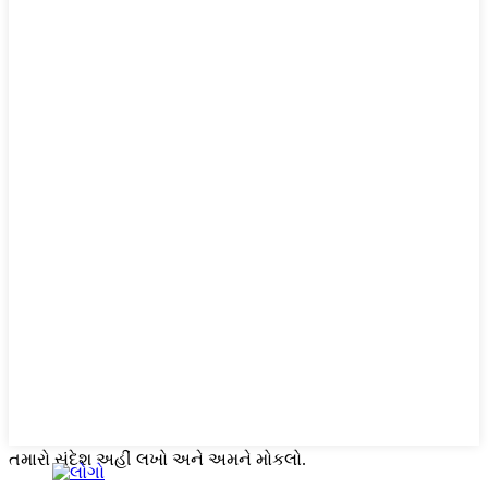
તમારો સંદેશ અહીં લખો અને અમને મોકલો.