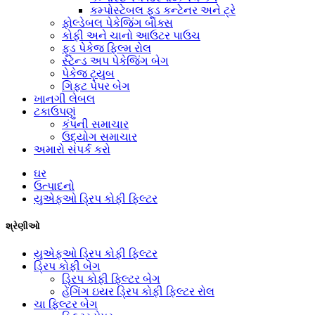
કમ્પોસ્ટેબલ ફૂડ કન્ટેનર અને ટ્રે
ફોલ્ડેબલ પેકેજિંગ બોક્સ
કોફી અને ચાનો આઉટર પાઉચ
ફૂડ પેકેજ ફિલ્મ રોલ
સ્ટેન્ડ અપ પેકેજિંગ બેગ
પેકેજ ટ્યુબ
ગિફ્ટ પેપર બેગ
ખાનગી લેબલ
ટકાઉપણું
કંપની સમાચાર
ઉદ્યોગ સમાચાર
અમારો સંપર્ક કરો
ઘર
ઉત્પાદનો
યુએફઓ ડ્રિપ કોફી ફિલ્ટર
શ્રેણીઓ
યુએફઓ ડ્રિપ કોફી ફિલ્ટર
ડ્રિપ કોફી બેગ
ડ્રિપ કોફી ફિલ્ટર બેગ
હેંગિંગ ઇયર ડ્રિપ કોફી ફિલ્ટર રોલ
ચા ફિલ્ટર બેગ