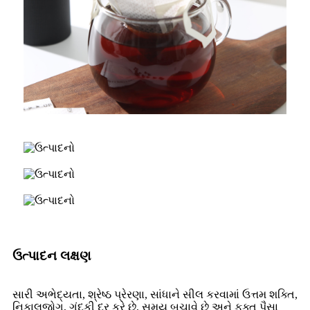
ઉત્પાદન લક્ષણ
સારી અભેદ્યતા, શ્રેષ્ઠ પ્રેરણા, સાંધાને સીલ કરવામાં ઉત્તમ શક્તિ,
નિકાલજોગ, ગંદકી દૂર કરે છે, સમય બચાવે છે અને ફક્ત પૈસા