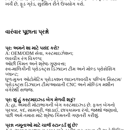
ખર્ચે છે, ફૂડ ગ્રેડ, સુરક્ષિત રીતે ઉપયોગ કરો.
વારંવાર પૂછાતા પ્રશ્નો
પ્ર: અમને શા માટે પસંદ કરો?
A: OEM/ODM સેવા, કસ્ટમાઇઝેશન;
લવચીક રંગ વિકલ્પ;
ઓછી કિંમત અને શ્રેષ્ઠ ગુણવત્તા;
સ્વ-માલિકીની પ્રોડક્ટ્સ ડિઝાઇન ટીમ અને મોલ્ડ પ્રોસેસિંગ
પ્લાન્ટ;
ધૂળ-મુક્ત ઓટોમેટિક પ્રોડક્શન લાઇન/લવચીક પલ્પિંગ સિસ્ટમ/
પ્રોડક્ટ્સ ડિઝાઇન ટીમ/આયાતી CNC અને મોલ્ડિંગ મશીન
વગેરેથી સજ્જ.
પ્ર: શું હું કસ્ટમાઇઝ્ડ બેગ મેળવી શકું?
A: હા, અમારી મોટાભાગની બેગ કસ્ટમાઇઝ્ડ છે. ફક્ત બેગનો
પ્રકાર, કદ, સામગ્રી, જાડાઈ, છાપકામના રંગો, જથ્થો જણાવો,
પછી અમે તમારા માટે શ્રેષ્ઠ કિંમતની ગણતરી કરીશું.
પ્રશ્ન: નમૂનાઓ માટે ચાર્જ સ્ટાન્ડર્ડ શું છે?