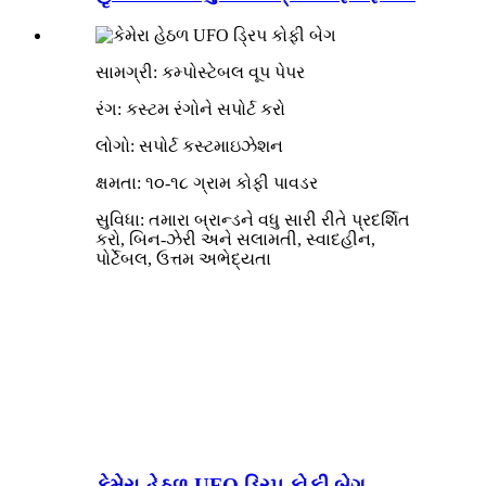
સામગ્રી: કમ્પોસ્ટેબલ વૂપ પેપર
રંગ: કસ્ટમ રંગોને સપોર્ટ કરો
લોગો: સપોર્ટ કસ્ટમાઇઝેશન
ક્ષમતા: ૧૦-૧૮ ગ્રામ કોફી પાવડર
સુવિધા: તમારા બ્રાન્ડને વધુ સારી રીતે પ્રદર્શિત
કરો, બિન-ઝેરી અને સલામતી, સ્વાદહીન,
પોર્ટેબલ, ઉત્તમ અભેદ્યતા
કેમેરા હેઠળ UFO ડ્રિપ કોફી બેગ