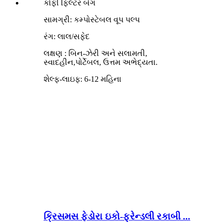
સામગ્રી: કમ્પોસ્ટેબલ વૂપ પલ્પ
રંગ: લાલ/સફેદ
લક્ષણ
:
બિન-ઝેરી અને સલામતી,
સ્વાદહીન
,પોર્ટેબલ, ઉત્તમ અભેદ્યતા.
શેલ્ફ-લાઇફ: 6-12 મહિના
ક્રિસમસ ફેડોરા ઇકો-ફ્રેન્ડલી રકાબી ...