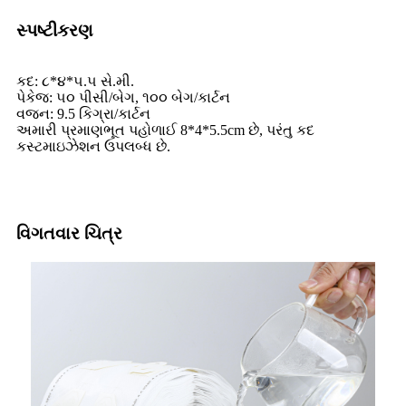
સ્પષ્ટીકરણ
કદ: ૮*૪*૫.૫ સે.મી.
પેકેજ: ૫૦ પીસી/બેગ, ૧૦૦ બેગ/કાર્ટન
વજન: 9.5 કિગ્રા/કાર્ટન
અમારી પ્રમાણભૂત પહોળાઈ 8*4*5.5cm છે, પરંતુ કદ
કસ્ટમાઇઝેશન ઉપલબ્ધ છે.
વિગતવાર ચિત્ર