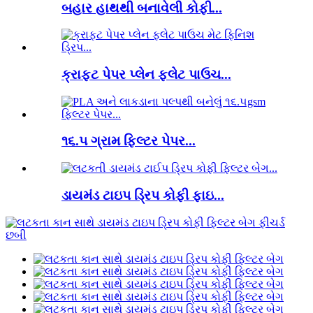
બહાર હાથથી બનાવેલી કોફી...
ક્રાફ્ટ પેપર પ્લેન ફ્લેટ પાઉચ...
૧૬.૫ ગ્રામ ફિલ્ટર પેપર...
ડાયમંડ ટાઇપ ડ્રિપ કોફી ફાઇ...