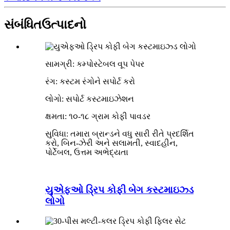
સંબંધિત
ઉત્પાદનો
સામગ્રી: કમ્પોસ્ટેબલ વૂપ પેપર
રંગ: કસ્ટમ રંગોને સપોર્ટ કરો
લોગો: સપોર્ટ કસ્ટમાઇઝેશન
ક્ષમતા: ૧૦-૧૮ ગ્રામ કોફી પાવડર
સુવિધા: તમારા બ્રાન્ડને વધુ સારી રીતે પ્રદર્શિત
કરો, બિન-ઝેરી અને સલામતી, સ્વાદહીન,
પોર્ટેબલ, ઉત્તમ અભેદ્યતા
યુએફઓ ડ્રિપ કોફી બેગ કસ્ટમાઇઝ્ડ
લોગો