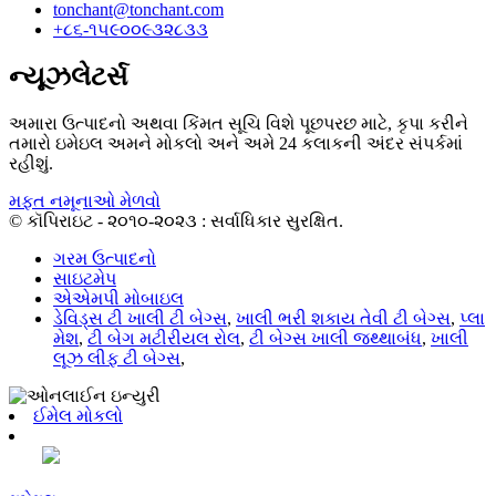
tonchant@tonchant.com
+૮૬-૧૫૯૦૦૯૩૨૮૩૩
ન્યૂઝલેટર્સ
અમારા ઉત્પાદનો અથવા કિંમત સૂચિ વિશે પૂછપરછ માટે, કૃપા કરીને
તમારો ઇમેઇલ અમને મોકલો અને અમે 24 કલાકની અંદર સંપર્કમાં
રહીશું.
મફત નમૂનાઓ મેળવો
© કૉપિરાઇટ - ૨૦૧૦-૨૦૨૩ : સર્વાધિકાર સુરક્ષિત.
ગરમ ઉત્પાદનો
સાઇટમેપ
એએમપી મોબાઇલ
ડેવિડ્સ ટી ખાલી ટી બેગ્સ
,
ખાલી ભરી શકાય તેવી ટી બેગ્સ
,
પ્લા
મેશ
,
ટી બેગ મટીરીયલ રોલ
,
ટી બેગ્સ ખાલી જથ્થાબંધ
,
ખાલી
લૂઝ લીફ ટી બેગ્સ
,
ઈમેલ મોકલો