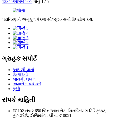
1
2
3
4
5
આગળ >
>>
પાનું 1 / 5
પર્યાવરણને અનુકૂળ પેકેજ સોલ્યુશન્સનો ઉપયોગ કરો.
ગ્રાહક સપોર્ટ
આપણી વાર્તા
ઉત્પાદનો
ખાનગી લેબલ
અમારો સંપર્ક કરો
પ્રશ્નો
સંપર્ક માહિતી
#C102 નંબર 650 બિન'આન રોડ, બિનજિયાંગ ડિસ્ટ્રિક્ટ,
હાંગઝોઉ, ઝેજિયાંગ, ચીન, 310051