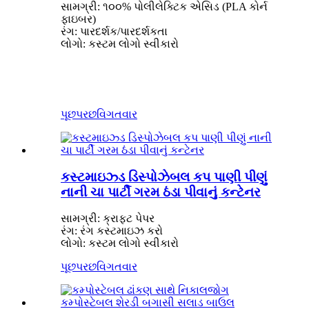
સામગ્રી: ૧૦૦% પોલીલેક્ટિક એસિડ (PLA કોર્ન
ફાઇબર)
રંગ: પારદર્શક/પારદર્શકતા
લોગો: કસ્ટમ લોગો સ્વીકારો
પૂછપરછ
વિગતવાર
કસ્ટમાઇઝ્ડ ડિસ્પોઝેબલ કપ પાણી પીણું
નાની ચા પાર્ટી ગરમ ઠંડા પીવાનું કન્ટેનર
સામગ્રી: ક્રાફ્ટ પેપર
રંગ: રંગ કસ્ટમાઇઝ કરો
લોગો: કસ્ટમ લોગો સ્વીકારો
પૂછપરછ
વિગતવાર