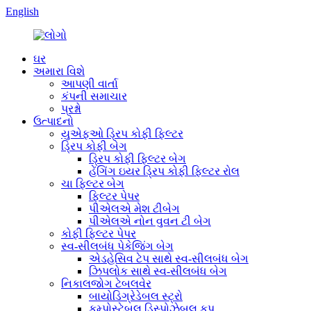
English
ઘર
અમારા વિશે
આપણી વાર્તા
કંપની સમાચાર
પ્રશ્નો
ઉત્પાદનો
યુએફઓ ડ્રિપ કોફી ફિલ્ટર
ડ્રિપ કોફી બેગ
ડ્રિપ કોફી ફિલ્ટર બેગ
હેંગિંગ ઇયર ડ્રિપ કોફી ફિલ્ટર રોલ
ચા ફિલ્ટર બેગ
ફિલ્ટર પેપર
પીએલએ મેશ ટીબેગ
પીએલએ નોન વુવન ટી બેગ
કોફી ફિલ્ટર પેપર
સ્વ-સીલબંધ પેકેજિંગ બેગ
એડહેસિવ ટેપ સાથે સ્વ-સીલબંધ બેગ
ઝિપલોક સાથે સ્વ-સીલબંધ બેગ
નિકાલજોગ ટેબલવેર
બાયોડિગ્રેડેબલ સ્ટ્રો
કમ્પોસ્ટેબલ ડિસ્પોઝેબલ કપ