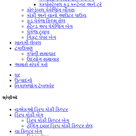
કમ્પોસ્ટેબલ ફૂડ કન્ટેનર અને ટ્રે
ફોલ્ડેબલ પેકેજિંગ બોક્સ
કોફી અને ચાનો આઉટર પાઉચ
ફૂડ પેકેજ ફિલ્મ રોલ
સ્ટેન્ડ અપ પેકેજિંગ બેગ
પેકેજ ટ્યુબ
ગિફ્ટ પેપર બેગ
ખાનગી લેબલ
ટકાઉપણું
કંપની સમાચાર
ઉદ્યોગ સમાચાર
અમારો સંપર્ક કરો
ઘર
ઉત્પાદનો
નિકાલજોગ ટેબલવેર
શ્રેણીઓ
યુએફઓ ડ્રિપ કોફી ફિલ્ટર
ડ્રિપ કોફી બેગ
ડ્રિપ કોફી ફિલ્ટર બેગ
હેંગિંગ ઇયર ડ્રિપ કોફી ફિલ્ટર રોલ
ચા ફિલ્ટર બેગ