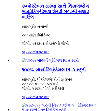
કમ્પોસ્ટેબલ ઢાંકણ સાથે નિકાલજોગ
બાયોડિગ્રેડેબલ શેરડી બગાસી સલાડ
બાઉલ
સામગ્રી: બગાસી
રંગ: સફેદ/બિસ્કિટ
લોગો: કસ્ટમ સ્વીકારો
'
નો લોગો
પૂછપરછ
વિગતવાર
૧૦૦% બાયોડિગ્રેડેબલ PLA સ્ટ્રો
સામગ્રી: પીએલએ કોર્ન ફાઇબર
રંગ: રંગ કસ્ટમાઇઝ કરો
લોગો: કસ્ટમ લોગો સ્વીકારો
પૂછપરછ
વિગતવાર