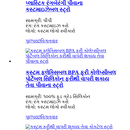
પ્લાસ્ટિક રંગબેરંગી પીવાના
કસ્ટમાઇઝેબલ સ્ટ્રો
સામગ્રી: પીપી
રંગ: રંગ કસ્ટમાઇઝ કરો
લોગો: કસ્ટમ લોગો સ્વીકારો
પૂછપરછ
વિગતવાર
કસ્ટમ ફ્લેક્સિબલ BPA ફ્રી કોલેપ્સીબલ
પોર્ટેબલ સિલિકોન ફરીથી વાપરી શકાય
તેવા પીવાના સ્ટ્રો
સામગ્રી: ૧૦૦% ફૂડ ગ્રેડ સિલિકોન
રંગ: રંગ કસ્ટમાઇઝ કરો
લોગો: કસ્ટમ લોગો સ્વીકારો
પૂછપરછ
વિગતવાર