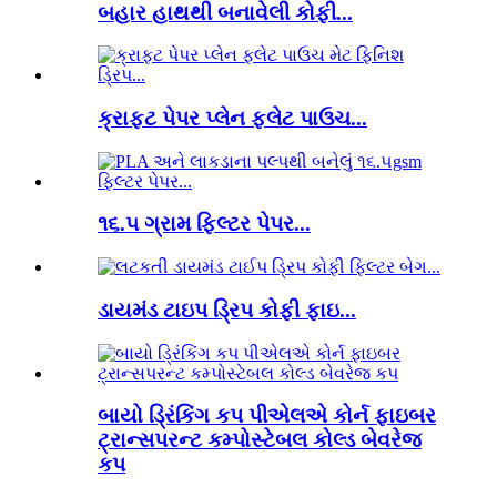
બહાર હાથથી બનાવેલી કોફી...
ક્રાફ્ટ પેપર પ્લેન ફ્લેટ પાઉચ...
૧૬.૫ ગ્રામ ફિલ્ટર પેપર...
ડાયમંડ ટાઇપ ડ્રિપ કોફી ફાઇ...
બાયો ડ્રિંકિંગ કપ પીએલએ કોર્ન ફાઇબર
ટ્રાન્સપરન્ટ કમ્પોસ્ટેબલ કોલ્ડ બેવરેજ
કપ