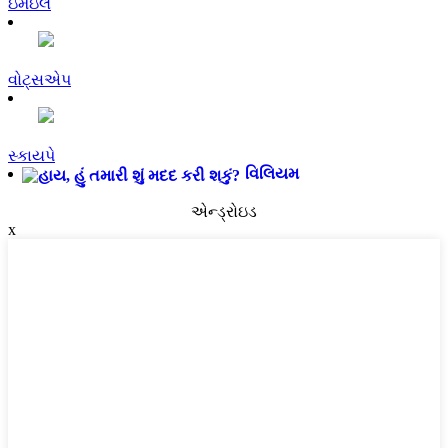
ઇમેઇલ
વોટ્સએપ
સ્કાયપે
વિલિયમ
એન્ડ્રોઇડ
x