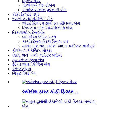
ફિલ્ટર પેપર
પીએલએ મેશ ટીબેગ
પીએલએ નોન વુવન ટી બેગ
કોફી ફિલ્ટર પેપર
સ્વ-સીલબંધ પેકેજિંગ બેગ
એડહેસિવ ટેપ સાથે સ્વ-સીલબંધ બેગ
ઝિપલોક સાથે સ્વ-સીલબંધ બેગ
નિકાલજોગ ટેબલવેર
બાયોડિગ્રેડેબલ સ્ટ્રો
કમ્પોસ્ટેબલ ડિસ્પોઝેબલ કપ
ખાતર બનાવવા માટેના ખાદ્ય કન્ટેનર અને ટ્રે
ફોલ્ડેબલ પેકેજિંગ બોક્સ
કોફી અને ચાનો આઉટર પાઉચ
ફૂડ પેકેજ ફિલ્મ રોલ
સ્ટેન્ડ અપ પેકેજિંગ બેગ
પેકેજ ટ્યુબ
ગિફ્ટ પેપર બેગ
લ્યોસેલ ફાસ્ટ કોફી ફિલ્ટર ...