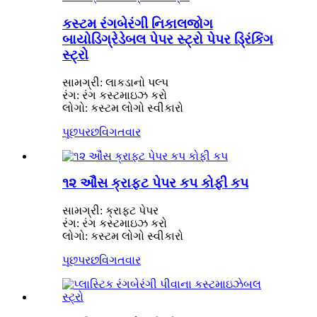
કસ્ટમ રંગબેરંગી નિકાલજોગ
બાયોડિગ્રેડેબલ પેપર સ્ટ્રો પેપર ડ્રિંકિંગ
સ્ટ્રો
સામગ્રી: લાકડાનો પલ્પ
રંગ: રંગ કસ્ટમાઇઝ કરો
લોગો: કસ્ટમ લોગો સ્વીકારો
પૂછપરછ
વિગતવાર
૧૨ ઔંસ ક્રાફ્ટ પેપર કપ કોફી કપ
સામગ્રી: ક્રાફ્ટ પેપર
રંગ: રંગ કસ્ટમાઇઝ કરો
લોગો: કસ્ટમ લોગો સ્વીકારો
પૂછપરછ
વિગતવાર