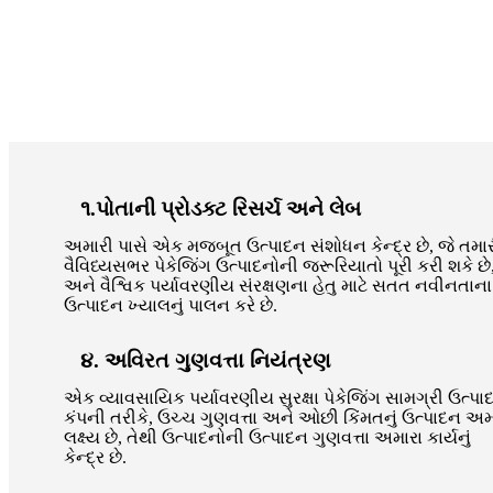
૧.પોતાની પ્રોડક્ટ રિસર્ચ અને લેબ
અમારી પાસે એક મજબૂત ઉત્પાદન સંશોધન કેન્દ્ર છે, જે તમા
વૈવિધ્યસભર પેકેજિંગ ઉત્પાદનોની જરૂરિયાતો પૂરી કરી શકે છે
અને વૈશ્વિક પર્યાવરણીય સંરક્ષણના હેતુ માટે સતત નવીનતાના
ઉત્પાદન ખ્યાલનું પાલન કરે છે.
૪. અવિરત ગુણવત્તા નિયંત્રણ
એક વ્યાવસાયિક પર્યાવરણીય સુરક્ષા પેકેજિંગ સામગ્રી ઉત્પા
કંપની તરીકે, ઉચ્ચ ગુણવત્તા અને ઓછી કિંમતનું ઉત્પાદન અમા
લક્ષ્ય છે, તેથી ઉત્પાદનોની ઉત્પાદન ગુણવત્તા અમારા કાર્યનું
કેન્દ્ર છે.