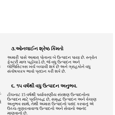
૩.ઓનલાઈન શ્રેષ્ઠ કિંમતો
અમારી પાસે અમારા પોતાના બે ઉત્પાદન પાયા છે. સ્ત્રોત
ફેક્ટરી માલ પહોંચાડે છે, જે વધુ ઉત્પાદન અને
ક
લોજિસ્ટિક્સ ખર્ચ બચાવી શકે છે અને ગ્રાહકોને વધુ
સંતોષકારક ભાવો પ્રદાન કરી શકે છે.
૬. ૧૫ વર્ષથી વધુ ઉત્પાદન અનુભવ.
,
ટોંચનાટ 15 વર્ષથી પર્યાવરણીય સંરક્ષણ ઉત્પાદનોના
ઉત્પાદન માટે પ્રતિબદ્ધ છે, સમૃદ્ધ ઉત્પાદન અને વેચાણ
ે
અનુભવ સાથે, તેથી અમારા ઉત્પાદનો પસંદ કરવાનું એ
ઉચ્ચ-ગુણવત્તાવાળા ઉત્પાદનો અને સેવાનો આનંદ
માણવાનો છે.