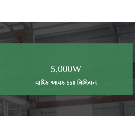
5,000
W
વાર્ષિક આવક $50 મિલિયન