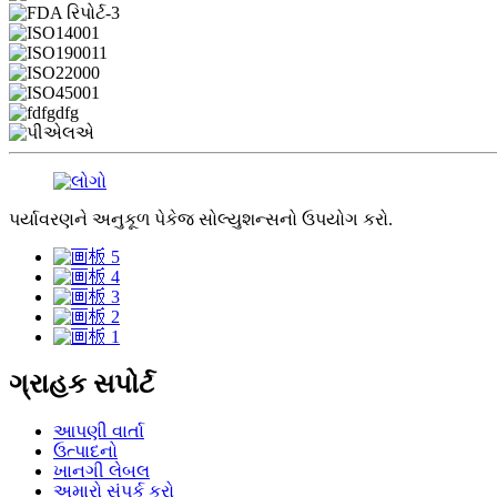
પર્યાવરણને અનુકૂળ પેકેજ સોલ્યુશન્સનો ઉપયોગ કરો.
ગ્રાહક સપોર્ટ
આપણી વાર્તા
ઉત્પાદનો
ખાનગી લેબલ
અમારો સંપર્ક કરો