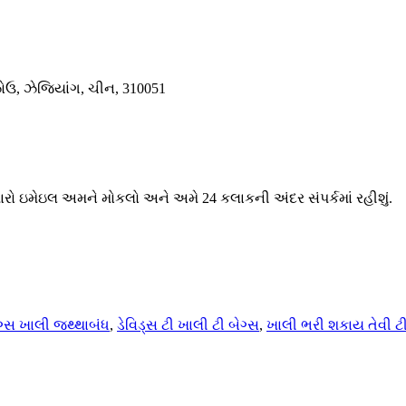
ઝોઉ, ઝેજિયાંગ, ચીન, 310051
મારો ઇમેઇલ અમને મોકલો અને અમે 24 કલાકની અંદર સંપર્કમાં રહીશું.
ેગ્સ ખાલી જથ્થાબંધ
,
ડેવિડ્સ ટી ખાલી ટી બેગ્સ
,
ખાલી ભરી શકાય તેવી ટી