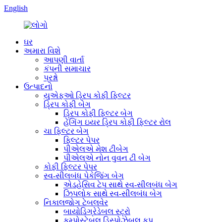
English
ઘર
અમારા વિશે
આપણી વાર્તા
કંપની સમાચાર
પ્રશ્નો
ઉત્પાદનો
યુએફઓ ડ્રિપ કોફી ફિલ્ટર
ડ્રિપ કોફી બેગ
ડ્રિપ કોફી ફિલ્ટર બેગ
હેંગિંગ ઇયર ડ્રિપ કોફી ફિલ્ટર રોલ
ચા ફિલ્ટર બેગ
ફિલ્ટર પેપર
પીએલએ મેશ ટીબેગ
પીએલએ નોન વુવન ટી બેગ
કોફી ફિલ્ટર પેપર
સ્વ-સીલબંધ પેકેજિંગ બેગ
એડહેસિવ ટેપ સાથે સ્વ-સીલબંધ બેગ
ઝિપલોક સાથે સ્વ-સીલબંધ બેગ
નિકાલજોગ ટેબલવેર
બાયોડિગ્રેડેબલ સ્ટ્રો
કમ્પોસ્ટેબલ ડિસ્પોઝેબલ કપ