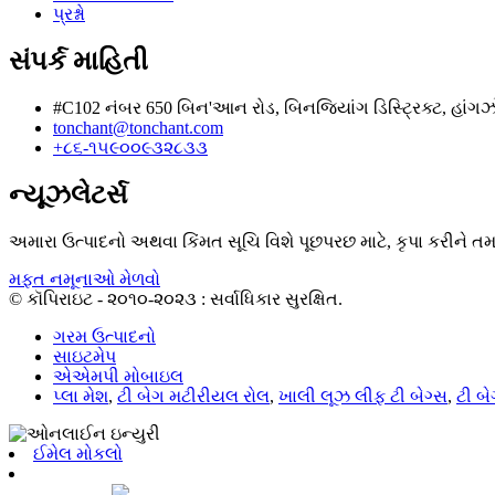
પ્રશ્નો
સંપર્ક માહિતી
#C102 નંબર 650 બિન'આન રોડ, બિનજિયાંગ ડિસ્ટ્રિક્ટ, હાંગ
tonchant@tonchant.com
+૮૬-૧૫૯૦૦૯૩૨૮૩૩
ન્યૂઝલેટર્સ
અમારા ઉત્પાદનો અથવા કિંમત સૂચિ વિશે પૂછપરછ માટે, કૃપા કરીને ત
મફત નમૂનાઓ મેળવો
© કૉપિરાઇટ - ૨૦૧૦-૨૦૨૩ : સર્વાધિકાર સુરક્ષિત.
ગરમ ઉત્પાદનો
સાઇટમેપ
એએમપી મોબાઇલ
પ્લા મેશ
,
ટી બેગ મટીરીયલ રોલ
,
ખાલી લૂઝ લીફ ટી બેગ્સ
,
ટી બ
ઈમેલ મોકલો