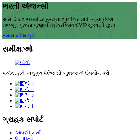
ભરતી એજન્સી
અમે વિશ્વભરમાંથી વ્યૂહરચના ભાગીદાર શોધી રહ્યા છીએ.
મજબૂત પુરવઠા પ્રણાલી/શ્રેષ્ઠ કિંમત/SVIP ચુકવણી મુદત
તમારો સંદેશ મૂકો
સમીક્ષાઓ
પર્યાવરણને અનુકૂળ પેકેજ સોલ્યુશન્સનો ઉપયોગ કરો.
ગ્રાહક સપોર્ટ
આપણી વાર્તા
ઉત્પાદનો