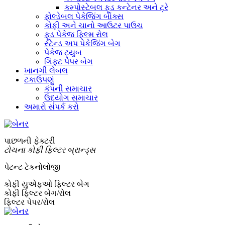
કમ્પોસ્ટેબલ ફૂડ કન્ટેનર અને ટ્રે
ફોલ્ડેબલ પેકેજિંગ બોક્સ
કોફી અને ચાનો આઉટર પાઉચ
ફૂડ પેકેજ ફિલ્મ રોલ
સ્ટેન્ડ અપ પેકેજિંગ બેગ
પેકેજ ટ્યુબ
ગિફ્ટ પેપર બેગ
ખાનગી લેબલ
ટકાઉપણું
કંપની સમાચાર
ઉદ્યોગ સમાચાર
અમારો સંપર્ક કરો
પાછળની ફેક્ટરી
ટોચના કોફી ફિલ્ટર બ્રાન્ડ્સ
પેટન્ટ ટેકનોલોજી
કોફી યુએફઓ ફિલ્ટર બેગ
કોફી ફિલ્ટર બેગ/રોલ
ફિલ્ટર પેપર/રોલ