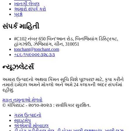
ખાનગી લેબલ
અમારો સંપર્ક કરો
પ્રશ્નો
સંપર્ક માહિતી
#C102 નંબર 650 બિન'આન રોડ, બિનજિયાંગ ડિસ્ટ્રિક્ટ,
હાંગઝોઉ, ઝેજિયાંગ, ચીન, 310051
tonchant@tonchant.com
+૮૬-૧૫૯૦૦૯૩૨૮૩૩
ન્યૂઝલેટર્સ
અમારા ઉત્પાદનો અથવા કિંમત સૂચિ વિશે પૂછપરછ માટે, કૃપા કરીને
તમારો ઇમેઇલ અમને મોકલો અને અમે 24 કલાકની અંદર સંપર્કમાં
રહીશું.
મફત નમૂનાઓ મેળવો
© કૉપિરાઇટ - ૨૦૧૦-૨૦૨૩ : સર્વાધિકાર સુરક્ષિત.
ગરમ ઉત્પાદનો
સાઇટમેપ
એએમપી મોબાઇલ
ટી બેગ મટીરીયલ રોલ
,
ટી બેગ્સ ખાલી જથ્થાબંધ
,
ખાલી લૂઝ