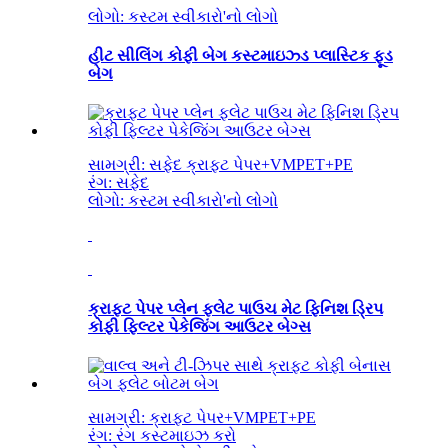
લોગો: કસ્ટમ સ્વીકારો
'
નો લોગો
હીટ સીલિંગ કોફી બેગ કસ્ટમાઇઝ્ડ પ્લાસ્ટિક ફૂડ
બેગ
સામગ્રી: સફેદ ક્રાફ્ટ પેપર+VMPET+PE
રંગ: સફેદ
લોગો: કસ્ટમ સ્વીકારો
'
નો લોગો
ક્રાફ્ટ પેપર પ્લેન ફ્લેટ પાઉચ મેટ ફિનિશ ડ્રિપ
કોફી ફિલ્ટર પેકેજિંગ આઉટર બેગ્સ
સામગ્રી: ક્રાફ્ટ પેપર+VMPET+PE
રંગ: રંગ કસ્ટમાઇઝ કરો