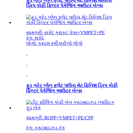
ફૂડ ગ્રેડ પ્લેન ફ્લેટ પાઉચ મેટ ફિનિશ માયલર
ડ્રિપ કોફી ફિલ્ટર પેકેજિંગ આઉટર બેગ્સ
સામગ્રી: સફેદ ક્રાફ્ટ પેપર+VMPET+PE
રંગ: સફેદ
લોગો: કસ્ટમ સ્વીકારો
'
નો લોગો
ફૂડ ગ્રેડ પ્લેન ફ્લેટ પાઉચ મેટ ફિનિશ ડ્રિપ કોફી
ફિલ્ટર પેકેજિંગ આઉટર બેગ્સ
સામગ્રી: BOPP+VMPET+PE/CPP
રંગ: કસ્ટમાઇઝ્ડ રંગ