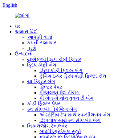
English
ઘર
અમારા વિશે
આપણી વાર્તા
કંપની સમાચાર
પ્રશ્નો
ઉત્પાદનો
યુએફઓ ડ્રિપ કોફી ફિલ્ટર
ડ્રિપ કોફી બેગ
ડ્રિપ કોફી ફિલ્ટર બેગ
હેંગિંગ ઇયર ડ્રિપ કોફી ફિલ્ટર રોલ
ચા ફિલ્ટર બેગ
ફિલ્ટર પેપર
પીએલએ મેશ ટીબેગ
પીએલએ નોન વુવન ટી બેગ
કોફી ફિલ્ટર પેપર
સ્વ-સીલબંધ પેકેજિંગ બેગ
એડહેસિવ ટેપ સાથે સ્વ-સીલબંધ બેગ
ઝિપલોક સાથે સ્વ-સીલબંધ બેગ
નિકાલજોગ ટેબલવેર
બાયોડિગ્રેડેબલ સ્ટ્રો
કમ્પોસ્ટેબલ ડિસ્પોઝેબલ કપ