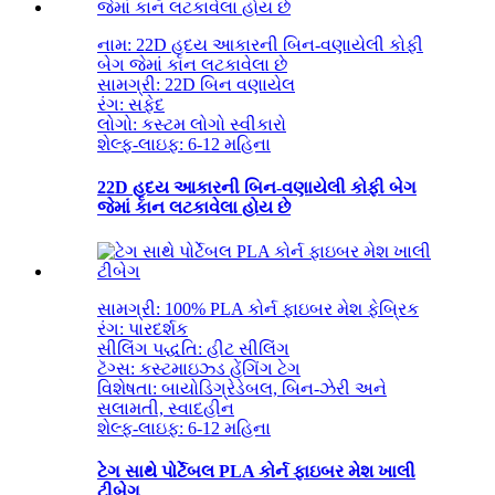
નામ: 22D હૃદય આકારની બિન-વણાયેલી કોફી
બેગ જેમાં કાન લટકાવેલા છે
સામગ્રી: 22D બિન વણાયેલ
રંગ: સફેદ
લોગો: કસ્ટમ લોગો સ્વીકારો
શેલ્ફ-લાઇફ: 6-12 મહિના
22D હૃદય આકારની બિન-વણાયેલી કોફી બેગ
જેમાં કાન લટકાવેલા હોય છે
સામગ્રી: 100% PLA કોર્ન ફાઇબર મેશ ફેબ્રિક
રંગ: પારદર્શક
સીલિંગ પદ્ધતિ: હીટ સીલિંગ
ટૅગ્સ: કસ્ટમાઇઝ્ડ હેંગિંગ ટેગ
વિશેષતા: બાયોડિગ્રેડેબલ, બિન-ઝેરી અને
સલામતી, સ્વાદહીન
શેલ્ફ-લાઇફ: 6-12 મહિના
ટેગ સાથે પોર્ટેબલ PLA કોર્ન ફાઇબર મેશ ખાલી
ટીબેગ