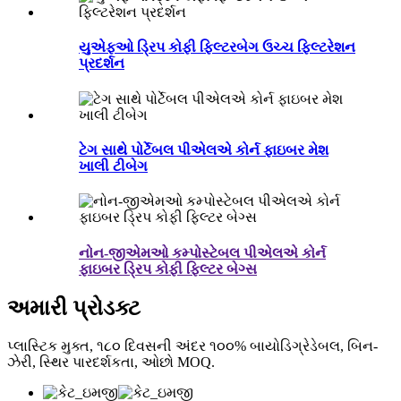
યુએફઓ ડ્રિપ કોફી ફિલ્ટરબેગ ઉચ્ચ ફિલ્ટરેશન
પ્રદર્શન
ટેગ સાથે પોર્ટેબલ પીએલએ કોર્ન ફાઇબર મેશ
ખાલી ટીબેગ
નોન-જીએમઓ કમ્પોસ્ટેબલ પીએલએ કોર્ન
ફાઇબર ડ્રિપ કોફી ફિલ્ટર બેગ્સ
અમારી પ્રોડક્ટ
પ્લાસ્ટિક મુક્ત, ૧૮૦ દિવસની અંદર ૧૦૦% બાયોડિગ્રેડેબલ, બિન-
ઝેરી, સ્થિર પારદર્શકતા, ઓછો MOQ.