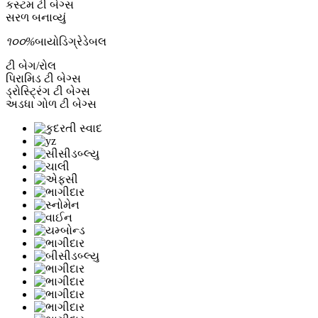
કસ્ટમ ટી બેગ્સ
સરળ બનાવ્યું
૧૦૦%
બાયોડિગ્રેડેબલ
ટી બેગ/રોલ
પિરામિડ ટી બેગ્સ
ડ્રોસ્ટ્રિંગ ટી બેગ્સ
અડધા ગોળ ટી બેગ્સ