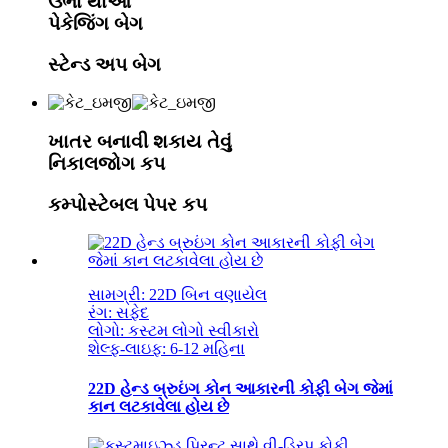
ઉભા થાઓ
પેકેજિંગ બેગ
સ્ટેન્ડ અપ બેગ
ખાતર બનાવી શકાય તેવું
નિકાલજોગ કપ
કમ્પોસ્ટેબલ પેપર કપ
સામગ્રી: 22D બિન વણાયેલ
રંગ: સફેદ
લોગો: કસ્ટમ લોગો સ્વીકારો
શેલ્ફ-લાઇફ: 6-12 મહિના
22D હેન્ડ બ્રુઇંગ કોન આકારની કોફી બેગ જેમાં
કાન લટકાવેલા હોય છે