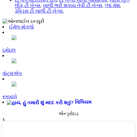
લીફ ટી બેગ્સ
,
ખાલી ભરી શકાય તેવી ટી બેગ્સ
,
પ્લા મેશ
,
ડેવિડ્સ ટી ખાલી ટી બેગ્સ
,
ઈમેલ મોકલો
ઇમેઇલ
વોટ્સએપ
સ્કાયપે
વિલિયમ
એન્ડ્રોઇડ
x