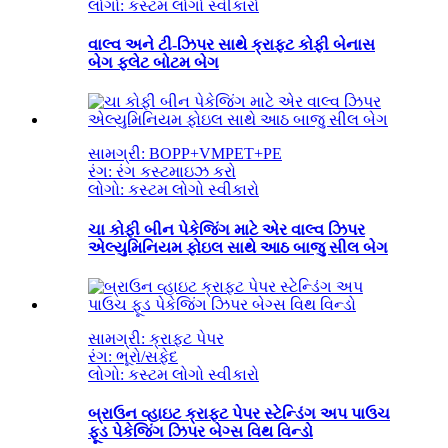
લોગો: કસ્ટમ લોગો સ્વીકારો
વાલ્વ અને ટી-ઝિપર સાથે ક્રાફ્ટ કોફી બેનાસ
બેગ ફ્લેટ બોટમ બેગ
સામગ્રી: BOPP+VMPET+PE
રંગ: રંગ કસ્ટમાઇઝ કરો
લોગો: કસ્ટમ લોગો સ્વીકારો
ચા કોફી બીન પેકેજિંગ માટે એર વાલ્વ ઝિપર
એલ્યુમિનિયમ ફોઇલ સાથે આઠ બાજુ સીલ બેગ
સામગ્રી: ક્રાફ્ટ પેપર
રંગ: ભૂરો/સફેદ
લોગો: કસ્ટમ લોગો સ્વીકારો
બ્રાઉન વ્હાઇટ ક્રાફ્ટ પેપર સ્ટેન્ડિંગ અપ પાઉચ
ફૂડ પેકેજિંગ ઝિપર બેગ્સ વિથ વિન્ડો