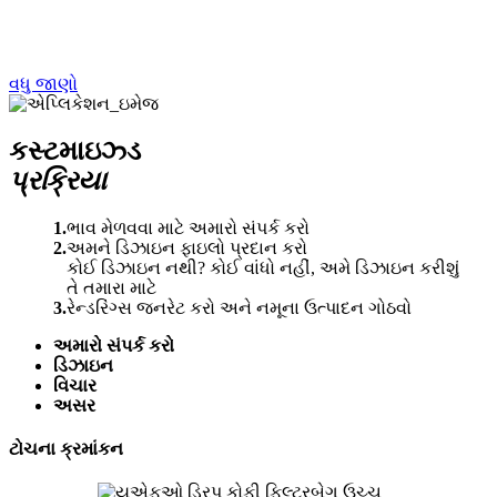
વધુ જાણો
કસ્ટમાઇઝ્ડ
પ્રક્રિયા
1.
ભાવ મેળવવા માટે અમારો સંપર્ક કરો
2.
અમને ડિઝાઇન ફાઇલો પ્રદાન કરો
કોઈ ડિઝાઇન નથી? કોઈ વાંધો નહીં, અમે ડિઝાઇન કરીશું
તે તમારા માટે
3.
રેન્ડરિંગ્સ જનરેટ કરો અને નમૂના ઉત્પાદન ગોઠવો
અમારો સંપર્ક કરો
ડિઝાઇન
વિચાર
અસર
ટોચના ક્રમાંકન