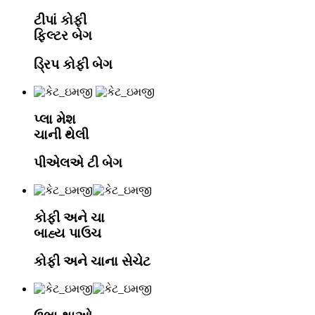
ટીપાં કોફી
ફિલ્ટર બેગ
ડ્રિપ કોફી બેગ
પ્લા મેશ
ચાની થેલી
પીએલએ ટી બેગ
કોફી અને ચા
બાહ્ય પાઉચ
કોફી અને ચાના સેચેટ