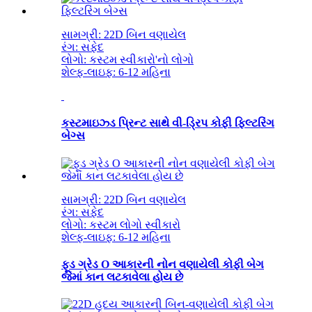
સામગ્રી: 22D બિન વણાયેલ
રંગ: સફેદ
લોગો: કસ્ટમ સ્વીકારો
'
નો લોગો
શેલ્ફ-લાઇફ: 6-12 મહિના
કસ્ટમાઇઝ્ડ પ્રિન્ટ સાથે વી-ડ્રિપ કોફી ફિલ્ટરિંગ
બેગ્સ
સામગ્રી: 22D બિન વણાયેલ
રંગ: સફેદ
લોગો: કસ્ટમ લોગો સ્વીકારો
શેલ્ફ-લાઇફ: 6-12 મહિના
ફૂડ ગ્રેડ O આકારની નોન વણાયેલી કોફી બેગ
જેમાં કાન લટકાવેલા હોય છે