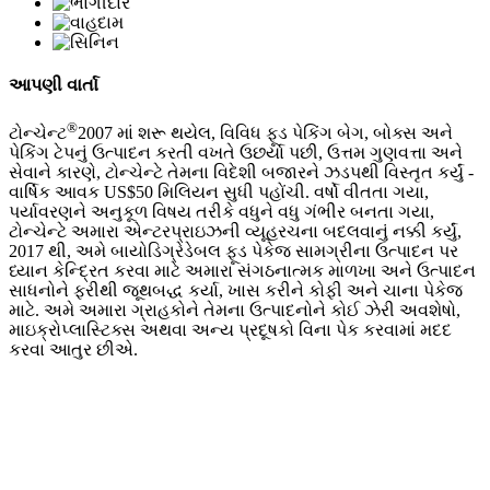
આપણી વાર્તા
®
ટોન્ચેન્ટ
2007 માં શરૂ થયેલ, વિવિધ ફૂડ પેકિંગ બેગ, બોક્સ અને
પેકિંગ ટેપનું ઉત્પાદન કરતી વખતે ઉછર્યા પછી, ઉત્તમ ગુણવત્તા અને
સેવાને કારણે, ટોન્ચેન્ટે તેમના વિદેશી બજારને ઝડપથી વિસ્તૃત કર્યું -
વાર્ષિક આવક US$50 મિલિયન સુધી પહોંચી. વર્ષો વીતતા ગયા,
પર્યાવરણને અનુકૂળ વિષય તરીકે વધુને વધુ ગંભીર બનતા ગયા,
ટોન્ચેન્ટે અમારા એન્ટરપ્રાઇઝની વ્યૂહરચના બદલવાનું નક્કી કર્યું,
2017 થી, અમે બાયોડિગ્રેડેબલ ફૂડ પેકેજ સામગ્રીના ઉત્પાદન પર
ધ્યાન કેન્દ્રિત કરવા માટે અમારા સંગઠનાત્મક માળખા અને ઉત્પાદન
સાધનોને ફરીથી જૂથબદ્ધ કર્યા, ખાસ કરીને કોફી અને ચાના પેકેજ
માટે. અમે અમારા ગ્રાહકોને તેમના ઉત્પાદનોને કોઈ ઝેરી અવશેષો,
માઇક્રોપ્લાસ્ટિક્સ અથવા અન્ય પ્રદૂષકો વિના પેક કરવામાં મદદ
કરવા આતુર છીએ.