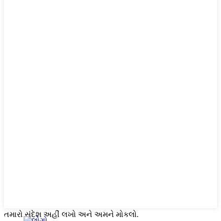
તમારો સંદેશ અહીં લખો અને અમને મોકલો.