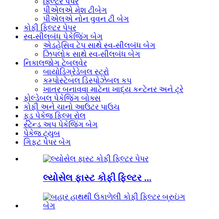
ફિલ્ટર પેપર
પીએલએ મેશ ટીબેગ
પીએલએ નોન વુવન ટી બેગ
કોફી ફિલ્ટર પેપર
સ્વ-સીલબંધ પેકેજિંગ બેગ
એડહેસિવ ટેપ સાથે સ્વ-સીલબંધ બેગ
ઝિપલોક સાથે સ્વ-સીલબંધ બેગ
નિકાલજોગ ટેબલવેર
બાયોડિગ્રેડેબલ સ્ટ્રો
કમ્પોસ્ટેબલ ડિસ્પોઝેબલ કપ
ખાતર બનાવવા માટેના ખાદ્ય કન્ટેનર અને ટ્રે
ફોલ્ડેબલ પેકેજિંગ બોક્સ
કોફી અને ચાનો આઉટર પાઉચ
ફૂડ પેકેજ ફિલ્મ રોલ
સ્ટેન્ડ અપ પેકેજિંગ બેગ
પેકેજ ટ્યુબ
ગિફ્ટ પેપર બેગ
લ્યોસેલ ફાસ્ટ કોફી ફિલ્ટર ...