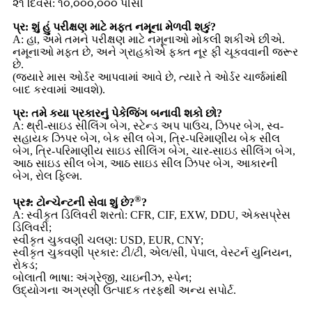
૨૧ દિવસ: ૧૦,૦૦૦,૦૦૦ પીસી
પ્ર: શું હું પરીક્ષણ માટે મફત નમૂના મેળવી શકું?
A: હા, અમે તમને પરીક્ષણ માટે નમૂનાઓ મોકલી શકીએ છીએ.
નમૂનાઓ મફત છે, અને ગ્રાહકોએ ફક્ત નૂર ફી ચૂકવવાની જરૂર
છે.
(જ્યારે માસ ઓર્ડર આપવામાં આવે છે, ત્યારે તે ઓર્ડર ચાર્જમાંથી
બાદ કરવામાં આવશે).
પ્ર: તમે કયા પ્રકારનું પેકેજિંગ બનાવી શકો છો?
A: થ્રી-સાઇડ સીલિંગ બેગ, સ્ટેન્ડ અપ પાઉચ, ઝિપર બેગ, સ્વ-
સહાયક ઝિપર બેગ, બેક સીલ બેગ, ત્રિ-પરિમાણીય બેક સીલ
બેગ, ત્રિ-પરિમાણીય સાઇડ સીલિંગ બેગ, ચાર-સાઇડ સીલિંગ બેગ,
આઠ સાઇડ સીલ બેગ, આઠ સાઇડ સીલ ઝિપર બેગ, આકારની
બેગ, રોલ ફિલ્મ.
®
પ્રશ્ન: ટોન્ચેન્ટની સેવા શું છે?
?
A: સ્વીકૃત ડિલિવરી શરતો: CFR, CIF, EXW, DDU, એક્સપ્રેસ
ડિલિવરી;
સ્વીકૃત ચુકવણી ચલણ: USD, EUR, CNY;
સ્વીકૃત ચુકવણી પ્રકાર: ટી/ટી, એલ/સી, પેપાલ, વેસ્ટર્ન યુનિયન,
રોકડ;
બોલાતી ભાષા: અંગ્રેજી, ચાઇનીઝ, સ્પેન;
ઉદ્યોગના અગ્રણી ઉત્પાદક તરફથી અન્ય સપોર્ટ.