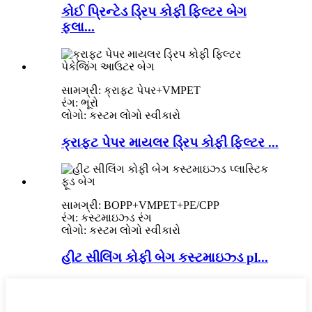
કોઈ પ્રિન્ટેડ ડ્રિપ કોફી ફિલ્ટર બેગ
ફ્લા...
સામગ્રી: ક્રાફ્ટ પેપર+VMPET
રંગ: ભૂરો
લોગો: કસ્ટમ લોગો સ્વીકારો
ક્રાફ્ટ પેપર માયલર ડ્રિપ કોફી ફિલ્ટર ...
સામગ્રી: BOPP+VMPET+PE/CPP
રંગ: કસ્ટમાઇઝ્ડ રંગ
લોગો: કસ્ટમ લોગો સ્વીકારો
હીટ સીલિંગ કોફી બેગ કસ્ટમાઇઝ્ડ pl...