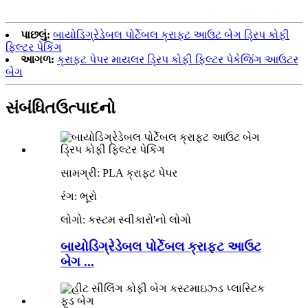
પાછલું:
બાયોડિગ્રેડેબલ પોર્ટેબલ ક્રાફ્ટ આઉટ બેગ ડ્રિપ કોફી
ફિલ્ટર પેકિંગ
આગળ:
ક્રાફ્ટ પેપર માયલર ડ્રિપ કોફી ફિલ્ટર પેકેજિંગ આઉટર
બેગ
સંબંધિત
ઉત્પાદનો
સામગ્રી: PLA ક્રાફ્ટ પેપર
રંગ: ભૂરો
લોગો: કસ્ટમ સ્વીકારો
'
નો લોગો
બાયોડિગ્રેડેબલ પોર્ટેબલ ક્રાફ્ટ આઉટ
બેગ ...