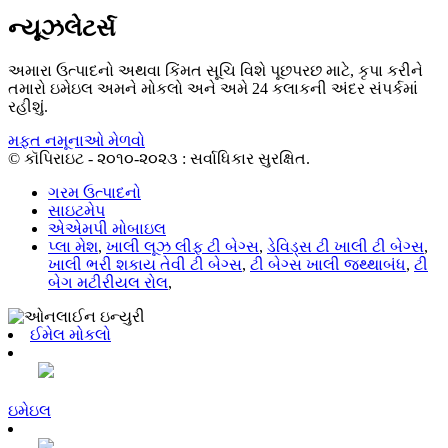
ન્યૂઝલેટર્સ
અમારા ઉત્પાદનો અથવા કિંમત સૂચિ વિશે પૂછપરછ માટે, કૃપા કરીને
તમારો ઇમેઇલ અમને મોકલો અને અમે 24 કલાકની અંદર સંપર્કમાં
રહીશું.
મફત નમૂનાઓ મેળવો
© કૉપિરાઇટ - ૨૦૧૦-૨૦૨૩ : સર્વાધિકાર સુરક્ષિત.
ગરમ ઉત્પાદનો
સાઇટમેપ
એએમપી મોબાઇલ
પ્લા મેશ
,
ખાલી લૂઝ લીફ ટી બેગ્સ
,
ડેવિડ્સ ટી ખાલી ટી બેગ્સ
,
ખાલી ભરી શકાય તેવી ટી બેગ્સ
,
ટી બેગ્સ ખાલી જથ્થાબંધ
,
ટી
બેગ મટીરીયલ રોલ
,
ઈમેલ મોકલો
ઇમેઇલ