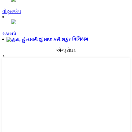
વોટ્સએપ
સ્કાયપે
વિલિયમ
એન્ડ્રોઇડ
x