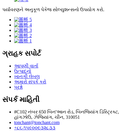
પર્યાવરણને અનુકૂળ પેકેજ સોલ્યુશન્સનો ઉપયોગ કરો.
ગ્રાહક સપોર્ટ
આપણી વાર્તા
ઉત્પાદનો
ખાનગી લેબલ
અમારો સંપર્ક કરો
પ્રશ્નો
સંપર્ક માહિતી
#C102 નંબર 650 બિન'આન રોડ, બિનજિયાંગ ડિસ્ટ્રિક્ટ,
હાંગઝોઉ, ઝેજિયાંગ, ચીન, 310051
tonchant@tonchant.com
+૮૬-૧૫૯૦૦૯૩૨૮૩૩