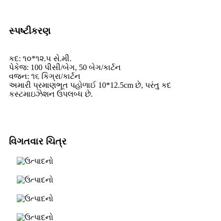
સ્પષ્ટીકરણ
કદ: ૧૦*૧૨.૫ સે.મી.
પેકેજ: 100 પીસી/બેગ, 50 બેગ/કાર્ટન
વજન: ૧૬ કિગ્રા/કાર્ટન
અમારી પ્રમાણભૂત પહોળાઈ 10*12.5cm છે, પરંતુ કદ
કસ્ટમાઇઝેશન ઉપલબ્ધ છે.
વિગતવાર ચિત્ર