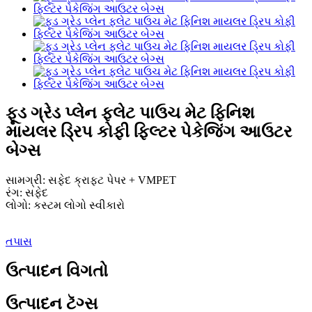
ફૂડ ગ્રેડ પ્લેન ફ્લેટ પાઉચ મેટ ફિનિશ
માયલર ડ્રિપ કોફી ફિલ્ટર પેકેજિંગ આઉટર
બેગ્સ
સામગ્રી: સફેદ ક્રાફ્ટ પેપર + VMPET
રંગ: સફેદ
લોગો: કસ્ટમ લોગો સ્વીકારો
તપાસ
ઉત્પાદન વિગતો
ઉત્પાદન ટૅગ્સ