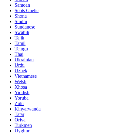
Samoan
Scots Gaelic
Shona
Sindhi
Sundanese
Swahili
Tajik
Tamil
Telugu
Thai
Ukrainian
Urdu
Uzbek
Vietnamese
Welsh
Xhosa
Yiddish
Yoruba
Zulu
Kinyarwanda
Tatar
Oriya
Turkmen
Uyghur