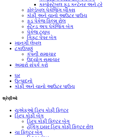
કમ્પોસ્ટેબલ ફૂડ કન્ટેનર અને ટ્રે
ફોલ્ડેબલ પેકેજિંગ બોક્સ
કોફી અને ચાનો આઉટર પાઉચ
ફૂડ પેકેજ ફિલ્મ રોલ
સ્ટેન્ડ અપ પેકેજિંગ બેગ
પેકેજ ટ્યુબ
ગિફ્ટ પેપર બેગ
ખાનગી લેબલ
ટકાઉપણું
કંપની સમાચાર
ઉદ્યોગ સમાચાર
અમારો સંપર્ક કરો
ઘર
ઉત્પાદનો
કોફી અને ચાનો આઉટર પાઉચ
શ્રેણીઓ
યુએફઓ ડ્રિપ કોફી ફિલ્ટર
ડ્રિપ કોફી બેગ
ડ્રિપ કોફી ફિલ્ટર બેગ
હેંગિંગ ઇયર ડ્રિપ કોફી ફિલ્ટર રોલ
ચા ફિલ્ટર બેગ