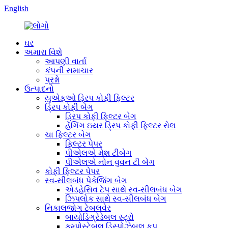
English
ઘર
અમારા વિશે
આપણી વાર્તા
કંપની સમાચાર
પ્રશ્નો
ઉત્પાદનો
યુએફઓ ડ્રિપ કોફી ફિલ્ટર
ડ્રિપ કોફી બેગ
ડ્રિપ કોફી ફિલ્ટર બેગ
હેંગિંગ ઇયર ડ્રિપ કોફી ફિલ્ટર રોલ
ચા ફિલ્ટર બેગ
ફિલ્ટર પેપર
પીએલએ મેશ ટીબેગ
પીએલએ નોન વુવન ટી બેગ
કોફી ફિલ્ટર પેપર
સ્વ-સીલબંધ પેકેજિંગ બેગ
એડહેસિવ ટેપ સાથે સ્વ-સીલબંધ બેગ
ઝિપલોક સાથે સ્વ-સીલબંધ બેગ
નિકાલજોગ ટેબલવેર
બાયોડિગ્રેડેબલ સ્ટ્રો
કમ્પોસ્ટેબલ ડિસ્પોઝેબલ કપ