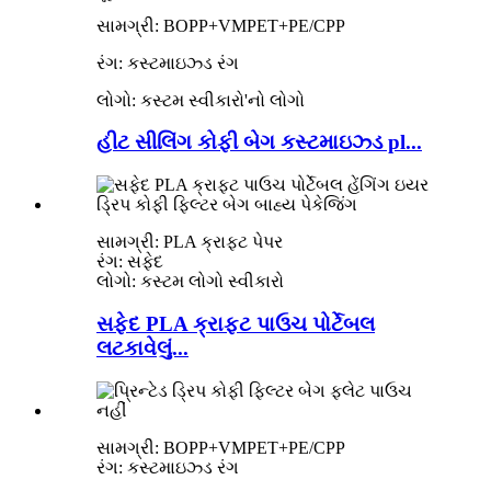
સામગ્રી: BOPP+VMPET+PE/CPP
રંગ: કસ્ટમાઇઝ્ડ રંગ
લોગો: કસ્ટમ સ્વીકારો
'
નો લોગો
હીટ સીલિંગ કોફી બેગ કસ્ટમાઇઝ્ડ pl...
સામગ્રી: PLA ક્રાફ્ટ પેપર
રંગ: સફેદ
લોગો: કસ્ટમ લોગો સ્વીકારો
સફેદ PLA ક્રાફ્ટ પાઉચ પોર્ટેબલ
લટકાવેલું...
સામગ્રી: BOPP+VMPET+PE/CPP
રંગ: કસ્ટમાઇઝ્ડ રંગ