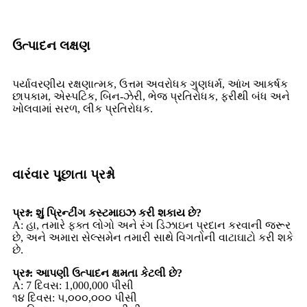
ઉત્પાદન લક્ષણ
પર્યાવરણીય રક્ષણાત્મક, ઉત્તમ અવરોધક ગુણધર્મ, આંખ આકર્ષક
છાપકામ, એસ્પટિક, બિન-ઝેરી, ભેજ પ્રતિરોધક, ફરીથી બંધ અને
ખોલવામાં સરળ, લીક પ્રતિરોધક.
વારંવાર પૂછાતા પ્રશ્નો
પ્રશ્ન: શું પ્રિન્ટીંગ કસ્ટમાઇઝ કરી શકાય છે?
A: હા, તમારે ફક્ત લોગો અને રંગ ડિઝાઇન પ્રદાન કરવાની જરૂર
છે, અને અમારા સેલ્સમેન તમારી સાથે વિગતોની વાટાઘાટો કરી શકે
છે.
પ્રશ્ન: આપણી ઉત્પાદન ક્ષમતા કેટલી છે?
A: 7 દિવસ: 1,000,000 પીસી
૧૪ દિવસ: ૫,૦૦૦,૦૦૦ પીસી