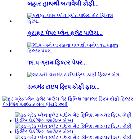
બહાર હાથથી બનાવેલી કોફી...
ક્રાફ્ટ પેપર પ્લેન ફ્લેટ પાઉચ...
૧૬.૫ ગ્રામ ફિલ્ટર પેપર...
ડાયમંડ ટાઇપ ડ્રિપ કોફી ફાઇ...