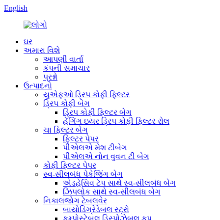
English
ઘર
અમારા વિશે
આપણી વાર્તા
કંપની સમાચાર
પ્રશ્નો
ઉત્પાદનો
યુએફઓ ડ્રિપ કોફી ફિલ્ટર
ડ્રિપ કોફી બેગ
ડ્રિપ કોફી ફિલ્ટર બેગ
હેંગિંગ ઇયર ડ્રિપ કોફી ફિલ્ટર રોલ
ચા ફિલ્ટર બેગ
ફિલ્ટર પેપર
પીએલએ મેશ ટીબેગ
પીએલએ નોન વુવન ટી બેગ
કોફી ફિલ્ટર પેપર
સ્વ-સીલબંધ પેકેજિંગ બેગ
એડહેસિવ ટેપ સાથે સ્વ-સીલબંધ બેગ
ઝિપલોક સાથે સ્વ-સીલબંધ બેગ
નિકાલજોગ ટેબલવેર
બાયોડિગ્રેડેબલ સ્ટ્રો
કમ્પોસ્ટેબલ ડિસ્પોઝેબલ કપ