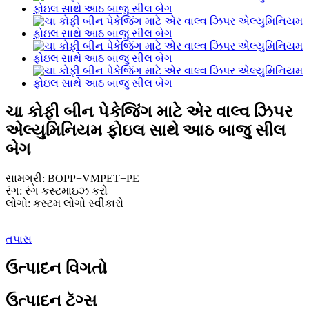
ચા કોફી બીન પેકેજિંગ માટે એર વાલ્વ ઝિપર
એલ્યુમિનિયમ ફોઇલ સાથે આઠ બાજુ સીલ
બેગ
સામગ્રી: BOPP+VMPET+PE
રંગ: રંગ કસ્ટમાઇઝ કરો
લોગો: કસ્ટમ લોગો સ્વીકારો
તપાસ
ઉત્પાદન વિગતો
ઉત્પાદન ટૅગ્સ