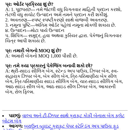
પ્ર: ઓર્ડર પ્રક્રિયા શું છે?
A: 1. પૂછપરછ--- તમે જેટલી વધુ વિગતવાર માહિતી પ્રદાન કરશો,
તેટલી વધુ સચોટ ઉત્પાદન અમે તમને પ્રદાન કરી શકીશું.
2. અવતરણ---સ્પષ્ટ સ્પષ્ટીકરણો સાથે વાજબી અવતરણ.
3. નમૂના પુષ્ટિ---અંતિમ ઓર્ડર પહેલાં નમૂના મોકલી શકાય છે.
૪. ઉત્પાદન---મોટા પાયે ઉત્પાદન
૫. શિપિંગ--- સમુદ્ર, હવા અથવા કુરિયર દ્વારા. પેકેજનું વિગતવાર
ચિત્ર આપી શકાય છે.
પ્ર: તમારી બેગનો MOQ શું છે?
A: અમારી બેગનો MOQ 1,000 પીસી છે.
પ્ર: તમે કયા પ્રકારનું પેકેજિંગ બનાવી શકો છો?
A: થ્રી-સાઇડ સીલિંગ બેગ, સ્ટેન્ડ અપ પાઉચ, ઝિપર બેગ, સ્વ-
સહાયક ઝિપર બેગ, બેક સીલ બેગ, ત્રિ-પરિમાણીય બેક સીલ
બેગ, ત્રિ-પરિમાણીય સાઇડ સીલિંગ બેગ, ચાર-સાઇડ સીલિંગ બેગ,
આઠ સાઇડ સીલ બેગ, આઠ સાઇડ સીલ ઝિપર બેગ, આકારની
બેગ, રોલ ફિલ્મ.
પાછલું:
વાલ્વ અને ટી-ઝિપર સાથે ક્રાફ્ટ કોફી બેનાસ બેગ ફ્લેટ
બોટમ બેગ
આગળ:
બ્રાઉન વ્હાઇટ ક્રાફ્ટ પેપર સ્ટેન્ડિંગ અપ પાઉચ ફૂડ