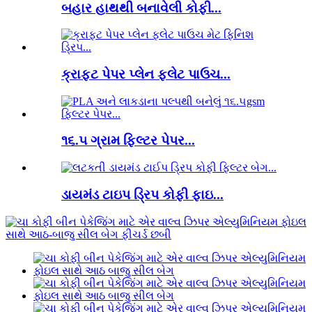
બહાર હાથથી બનાવેલી કોફી...
ક્રાફ્ટ પેપર પ્લેન ફ્લેટ પાઉચ...
૧૬.૫ ગ્રામ ફિલ્ટર પેપર...
ડાયમંડ ટાઇપ ડ્રિપ કોફી ફાઇ...