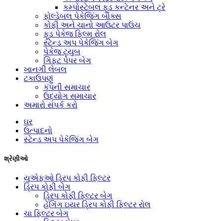
કમ્પોસ્ટેબલ ફૂડ કન્ટેનર અને ટ્રે
ફોલ્ડેબલ પેકેજિંગ બોક્સ
કોફી અને ચાનો આઉટર પાઉચ
ફૂડ પેકેજ ફિલ્મ રોલ
સ્ટેન્ડ અપ પેકેજિંગ બેગ
પેકેજ ટ્યુબ
ગિફ્ટ પેપર બેગ
ખાનગી લેબલ
ટકાઉપણું
કંપની સમાચાર
ઉદ્યોગ સમાચાર
અમારો સંપર્ક કરો
ઘર
ઉત્પાદનો
સ્ટેન્ડ અપ પેકેજિંગ બેગ
શ્રેણીઓ
યુએફઓ ડ્રિપ કોફી ફિલ્ટર
ડ્રિપ કોફી બેગ
ડ્રિપ કોફી ફિલ્ટર બેગ
હેંગિંગ ઇયર ડ્રિપ કોફી ફિલ્ટર રોલ
ચા ફિલ્ટર બેગ