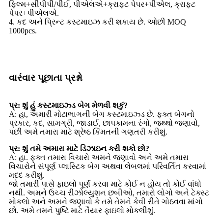
ફિલ્મ+સીપીપી/પીઈ, પીએલએ+ક્રાફ્ટ પેપર+પીએલ, ક્રાફ્ટ
પેપર+પીએલએ.
4. કદ અને પ્રિન્ટ કસ્ટમાઇઝ કરી શકાય છે. ઓછી MOQ
1000pcs.
વારંવાર પૂછાતા પ્રશ્નો
પ્ર: શું હું કસ્ટમાઇઝ્ડ બેગ મેળવી શકું?
A: હા, અમારી મોટાભાગની બેગ કસ્ટમાઇઝ્ડ છે. ફક્ત બેગનો
પ્રકાર, કદ, સામગ્રી, જાડાઈ, છાપકામના રંગો, જથ્થો જણાવો,
પછી અમે તમારા માટે શ્રેષ્ઠ કિંમતની ગણતરી કરીશું.
પ્ર: શું તમે અમારા માટે ડિઝાઇન કરી શકો છો?
A: હા. ફક્ત તમારા વિચારો અમને જણાવો અને અમે તમારા
વિચારોને સંપૂર્ણ પ્લાસ્ટિક બેગ અથવા લેબલમાં પરિવર્તિત કરવામાં
મદદ કરીશું.
જો તમારી પાસે ફાઇલો પૂર્ણ કરવા માટે કોઈ ન હોય તો કોઈ વાંધો
નથી. અમને ઉચ્ચ રીઝોલ્યુશન છબીઓ, તમારો લોગો અને ટેક્સ્ટ
મોકલો અને અમને જણાવો કે તમે તેમને કેવી રીતે ગોઠવવા માંગો
છો. અમે તમને પુષ્ટિ માટે તૈયાર ફાઇલો મોકલીશું.