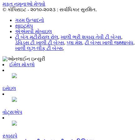
મફત નમૂનાઓ મેળવો
© કૉપિરાઇટ - ૨૦૧૦-૨૦૨૩ : સર્વાધિકાર સુરક્ષિત.
ગરમ ઉત્પાદનો
સાઇટમેપ
એએમપી મોબાઇલ
ટી બેગ મટીરીયલ રોલ
,
ખાલી ભરી શકાય તેવી ટી બેગ્સ
,
ડેવિડ્સ ટી ખાલી ટી બેગ્સ
,
પ્લા મેશ
,
ટી બેગ્સ ખાલી જથ્થાબંધ
,
ખાલી લૂઝ લીફ ટી બેગ્સ
,
ઈમેલ મોકલો
ઇમેઇલ
વોટ્સએપ
સ્કાયપે