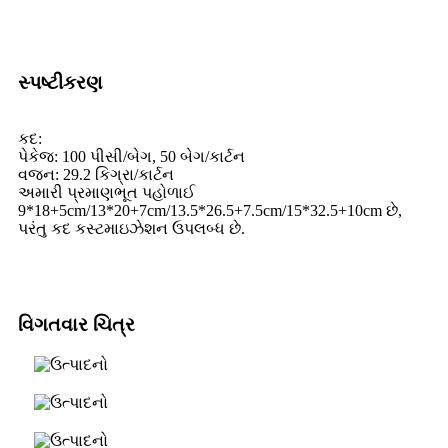
સ્પષ્ટીકરણ
કદ:
પેકેજ: 100 પીસી/બેગ, 50 બેગ/કાર્ટન
વજન: 29.2 કિગ્રા/કાર્ટન
અમારી પ્રમાણભૂત પહોળાઈ
9*18+5cm/13*20+7cm/13.5*26.5+7.5cm/15*32.5+10cm છે,
પરંતુ કદ કસ્ટમાઇઝેશન ઉપલબ્ધ છે.
વિગતવાર ચિત્ર