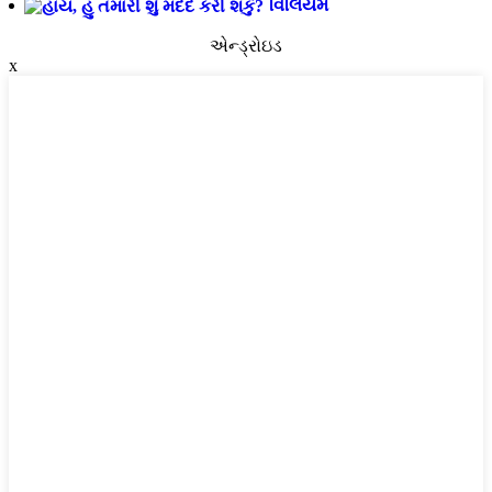
વિલિયમ
એન્ડ્રોઇડ
x