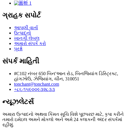
ગ્રાહક સપોર્ટ
આપણી વાર્તા
ઉત્પાદનો
ખાનગી લેબલ
અમારો સંપર્ક કરો
પ્રશ્નો
સંપર્ક માહિતી
#C102 નંબર 650 બિન'આન રોડ, બિનજિયાંગ ડિસ્ટ્રિક્ટ,
હાંગઝોઉ, ઝેજિયાંગ, ચીન, 310051
tonchant@tonchant.com
+૮૬-૧૫૯૦૦૯૩૨૮૩૩
ન્યૂઝલેટર્સ
અમારા ઉત્પાદનો અથવા કિંમત સૂચિ વિશે પૂછપરછ માટે, કૃપા કરીને
તમારો ઇમેઇલ અમને મોકલો અને અમે 24 કલાકની અંદર સંપર્કમાં
રહીશું.