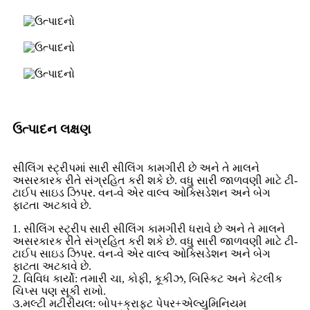
ઉત્પાદન લક્ષણ
સીલિંગ સ્ટ્રીપમાં સારી સીલિંગ કામગીરી છે અને તે માલને
અસરકારક રીતે સંગ્રહિત કરી શકે છે. વધુ સારી જાળવણી માટે ટી-
ટાઈપ સાઇડ ઝિપર. વન-વે એર વાલ્વ ઓક્સિડેશન અને બેગ
ફાટતા અટકાવે છે.
1. સીલિંગ સ્ટ્રીપ સારી સીલિંગ કામગીરી ધરાવે છે અને તે માલને
અસરકારક રીતે સંગ્રહિત કરી શકે છે. વધુ સારી જાળવણી માટે ટી-
ટાઈપ સાઇડ ઝિપર. વન-વે એર વાલ્વ ઓક્સિડેશન અને બેગ
ફાટતા અટકાવે છે.
2. વિવિધ કાર્યો: તમારી ચા, કોફી, કૂકીઝ, બિસ્કિટ અને કેટલીક
ચિપ્સ પણ સૂકી રાખો.
૩.મલ્ટી મટીરીયલ: બોપ+ક્રાફ્ટ પેપર+એલ્યુમિનિયમ