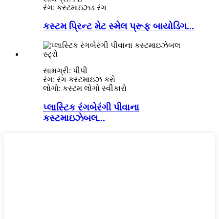
રંગ: કસ્ટમાઇઝ્ડ રંગ
કસ્ટમ પ્રિન્ટ મેટ સ્મેલ પ્રૂફ બાયોડિગ...
સામગ્રી: પીપી
રંગ: રંગ કસ્ટમાઇઝ કરો
લોગો: કસ્ટમ લોગો સ્વીકારો
પ્લાસ્ટિક રંગબેરંગી પીવાના
કસ્ટમાઇઝેબલ...