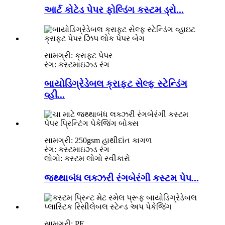
આર્ટ કોટેડ પેપર ફોલ્ડિંગ કસ્ટમ ડ્રો...
સામગ્રી: ક્રાફ્ટ પેપર
રંગ: કસ્ટમાઇઝ્ડ રંગ
બાયોડિગ્રેડેબલ ક્રાફ્ટ સેલ્ફ સ્ટેન્ડિંગ
વ્હી...
સામગ્રી: 250gsm હાથીદાંત કાગળ
રંગ: કસ્ટમાઇઝ્ડ રંગ
લોગો: કસ્ટમ લોગો સ્વીકારો
જથ્થાબંધ લક્ઝરી રંગબેરંગી કસ્ટમ પેપ...
સામગ્રી: PE