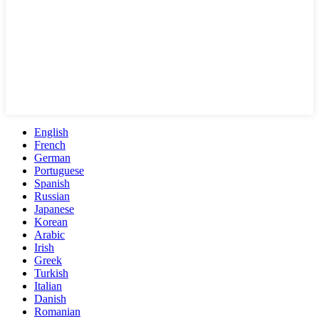
English
French
German
Portuguese
Spanish
Russian
Japanese
Korean
Arabic
Irish
Greek
Turkish
Italian
Danish
Romanian