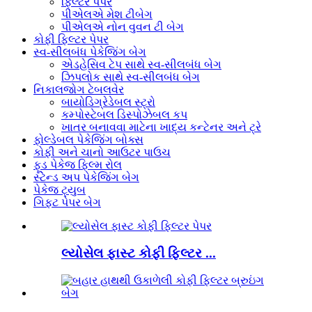
ફિલ્ટર પેપર
પીએલએ મેશ ટીબેગ
પીએલએ નોન વુવન ટી બેગ
કોફી ફિલ્ટર પેપર
સ્વ-સીલબંધ પેકેજિંગ બેગ
એડહેસિવ ટેપ સાથે સ્વ-સીલબંધ બેગ
ઝિપલોક સાથે સ્વ-સીલબંધ બેગ
નિકાલજોગ ટેબલવેર
બાયોડિગ્રેડેબલ સ્ટ્રો
કમ્પોસ્ટેબલ ડિસ્પોઝેબલ કપ
ખાતર બનાવવા માટેના ખાદ્ય કન્ટેનર અને ટ્રે
ફોલ્ડેબલ પેકેજિંગ બોક્સ
કોફી અને ચાનો આઉટર પાઉચ
ફૂડ પેકેજ ફિલ્મ રોલ
સ્ટેન્ડ અપ પેકેજિંગ બેગ
પેકેજ ટ્યુબ
ગિફ્ટ પેપર બેગ
લ્યોસેલ ફાસ્ટ કોફી ફિલ્ટર ...