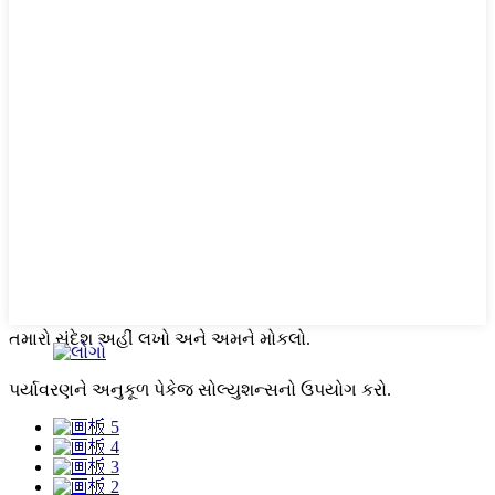
તમારો સંદેશ અહીં લખો અને અમને મોકલો.
પર્યાવરણને અનુકૂળ પેકેજ સોલ્યુશન્સનો ઉપયોગ કરો.